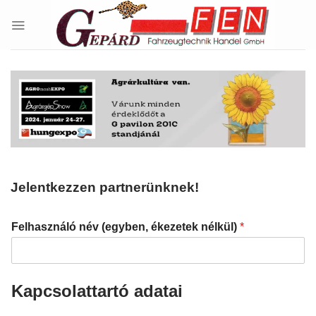
Skip
to
content
Jelentkezzen partnerünknek!
Felhasználó név (egyben, ékezetek nélkül)
*
Kapcsolattartó adatai