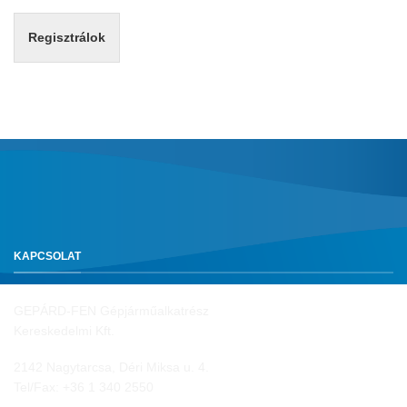
Regisztrálok
KAPCSOLAT
GEPÁRD-FEN Gépjárműalkatrész
Kereskedelmi Kft.
2142 Nagytarcsa, Déri Miksa u. 4.
Tel/Fax:
+36 1 340 2550