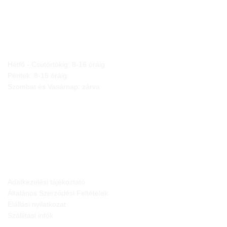
NYITVA TARTÁS
Hétfő - Csütörtökig: 8-16 óráig
Péntek: 8-15 óráig
Szombat és Vasárnap: zárva
JOGI NYILATKOZATOK
Adatkezelési tájékoztató
Általános Szerződési Feltételek
Elállási nyilatkozat
Szállítási infók