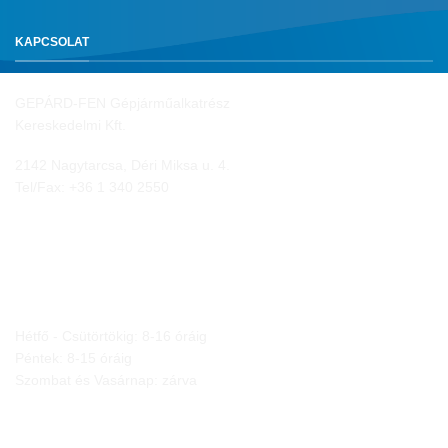
KAPCSOLAT
GEPÁRD-FEN Gépjárműalkatrész
Kereskedelmi Kft.
2142 Nagytarcsa, Déri Miksa u. 4.
Tel/Fax:
+36 1 340 2550
NYITVA TARTÁS
Hétfő - Csütörtökig: 8-16 óráig
Péntek: 8-15 óráig
Szombat és Vasárnap: zárva