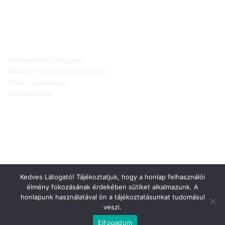
JOGI NYILATKOZATOK
Adatkezelési tájékoztató
Általános Szerződési Feltételek
Elállási nyilatkozat
Szállítási infók
Kedves Látogató! Tájékoztatjuk, hogy a honlap felhasználói
élmény fokozásának érdekében sütiket alkalmazunk. A
honlapunk használatával ön a tájékoztatásunkat tudomásul
veszi.
Weboldalt készítette:
Elfogadom