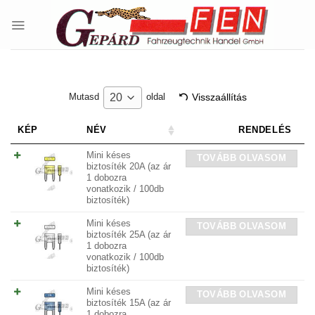
Skip
to
content
Visszaállítás
20
Mutasd
oldal
KÉP
NÉV
RENDELÉS
Mini késes
TOVÁBB OLVASOM
biztosíték 20A (az ár
1 dobozra
vonatkozik / 100db
biztosíték)
Mini késes
TOVÁBB OLVASOM
biztosíték 25A (az ár
1 dobozra
vonatkozik / 100db
biztosíték)
Mini késes
TOVÁBB OLVASOM
biztosíték 15A (az ár
1 dobozra