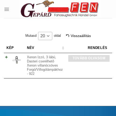
Skip
to
content
Visszaállítás
20
Mutasd
oldal
KÉP
NÉV
RENDELÉS
Xenon Izzó, 3 lábú,
TOVÁBB OLVASOM
Dasteri cserélhetõ
Xenon villanócsöves
Forgó/Villogólámpákhoz
- 922