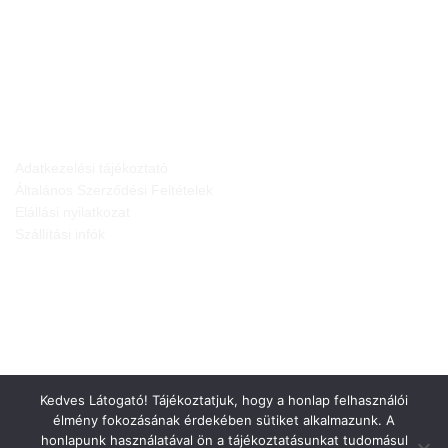
JOGI NYILATKOZATOK
Adatkezelési tájékoztató
Általános Szerződési Feltételek
Elállási nyilatkozat
Szállítási infók
Kedves Látogató! Tájékoztatjuk, hogy a honlap felhasználói
élmény fokozásának érdekében sütiket alkalmazunk. A
honlapunk használatával ön a tájékoztatásunkat tudomásul