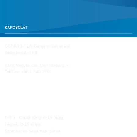
KAPCSOLAT
GEPÁRD-FEN Gépjárműalkatrész
Kereskedelmi Kft.
2142 Nagytarcsa, Déri Miksa u. 4.
Tel/Fax:
+36 1 340 2550
NYITVA TARTÁS
Hétfő - Csütörtökig: 8-16 óráig
Péntek: 8-15 óráig
Szombat és Vasárnap: zárva