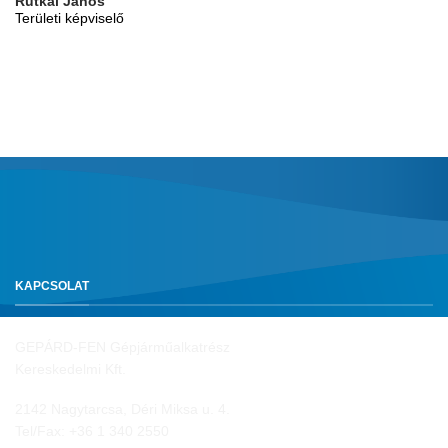
Rutkai János
Területi képviselő
KAPCSOLAT
GEPÁRD-FEN Gépjárműalkatrész
Kereskedelmi Kft.
2142 Nagytarcsa, Déri Miksa u. 4.
Tel/Fax:
+36 1 340 2550