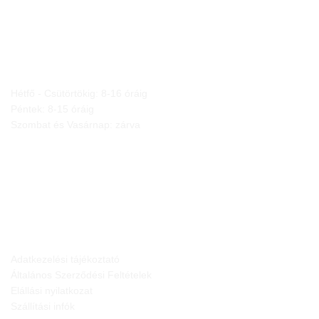
NYITVA TARTÁS
Hétfő - Csütörtökig: 8-16 óráig
Péntek: 8-15 óráig
Szombat és Vasárnap: zárva
JOGI NYILATKOZATOK
Adatkezelési tájékoztató
Általános Szerződési Feltételek
Elállási nyilatkozat
Szállítási infók