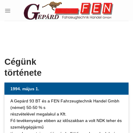
Skip
to
content
Cégünk
története
1994. május 1.
A Gepárd 93 BT és a FEN Fahrzeugtechnik Handel Gmbh
(német) 50-50 % s
részvételével megalakul a Kft.
Fő tevékenysége ebben az időszakban a volt NDK teher és
személygépjármű