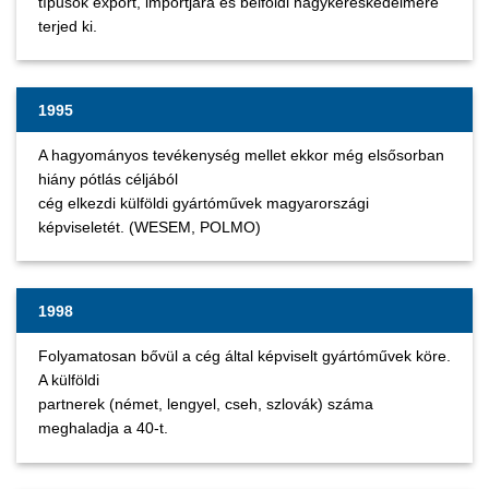
típusok export, importjára és belföldi nagykereskedelmére
terjed ki.
1995
A hagyományos tevékenység mellet ekkor még elsősorban
hiány pótlás céljából
cég elkezdi külföldi gyártóművek magyarországi
képviseletét. (WESEM, POLMO)
1998
Folyamatosan bővül a cég által képviselt gyártóművek köre.
A külföldi
partnerek (német, lengyel, cseh, szlovák) száma
meghaladja a 40-t.