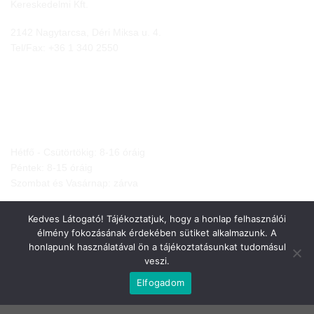
Kereskedelmi Kft.
2142 Nagytarcsa, Déri Miksa u. 4.
Tel/Fax:
+36 1 340 2550
NYITVA TARTÁS
Hétfő - Csütörtökig: 8-16 óráig
Péntek: 8-15 óráig
Szombat és Vasárnap: zárva
Kedves Látogató! Tájékoztatjuk, hogy a honlap felhasználói
élmény fokozásának érdekében sütiket alkalmazunk. A
honlapunk használatával ön a tájékoztatásunkat tudomásul
veszi.
JOGI NYILATKOZATOK
Elfogadom