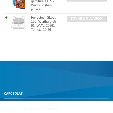
garnitúra T155 -
Wartburg (fém
pipával)
Fékbetét - Skoda
TOVÁBB OLVASOM
130, Wartburg 85-
91, WVA: 20561,
Tomex: 10-26
KAPCSOLAT
GEPÁRD-FEN Gépjárműalkatrész