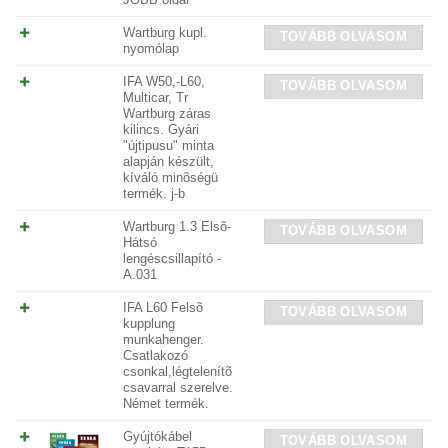
JOBB oldal
Wartburg kupl.
TOVÁBB OLVASOM
nyomólap
IFA W50,-L60,
TOVÁBB OLVASOM
Multicar, Tr
Wartburg záras
kilincs. Gyári
"újtipusu" minta
alapján készült,
kíváló minõségü
termék. j-b
Wartburg 1.3 Elsõ-
TOVÁBB OLVASOM
Hátsó
lengéscsillapító -
A.031
IFA L60 Felsõ
TOVÁBB OLVASOM
kupplung
munkahenger.
Csatlakozó
csonkal,légtelenítõ
csavarral szerelve.
Német termék.
Gyújtókábel
TOVÁBB OLVASOM