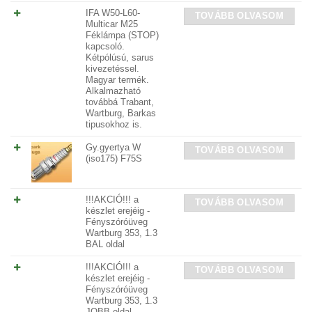
IFA W50-L60-
TOVÁBB OLVASOM
Multicar M25
Féklámpa (STOP)
kapcsoló.
Kétpólúsú, sarus
kivezetéssel.
Magyar termék.
Alkalmazható
továbbá Trabant,
Wartburg, Barkas
tipusokhoz is.
Gy.gyertya W
TOVÁBB OLVASOM
(iso175) F75S
!!!AKCIÓ!!! a
TOVÁBB OLVASOM
készlet erejéig -
Fényszóróüveg
Wartburg 353, 1.3
BAL oldal
!!!AKCIÓ!!! a
TOVÁBB OLVASOM
készlet erejéig -
Fényszóróüveg
Wartburg 353, 1.3