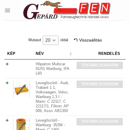
Skip
to
content
Visszaállítás
20
Mutasd
oldal
KÉP
NÉV
RENDELÉS
Hõpatron Multicar
TOVÁBB OLVASOM
01/01 Wartburg, IFA
L60
Levegõszûrõ - Audi,
TOVÁBB OLVASOM
Trabant 1.1,
Volkswagen, Volvo,
Wartburg 1.3 I -
Mann: C 22117, C
22117/1, Filtron: AP
006, Asso: AB1350
Levegõszûrõ -
TOVÁBB OLVASOM
Wartburg: 353W -
Mann: C 1465,