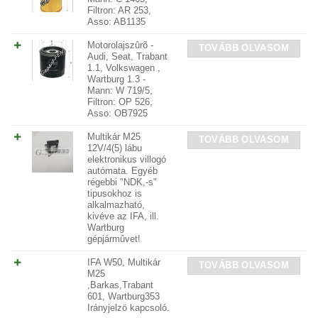
Filtron: AR 253,
Asso: AB1135
Motorolajszûrõ -
TOVÁBB OLVASOM
Audi, Seat, Trabant
1.1, Volkswagen ,
Wartburg 1.3 -
Mann: W 719/5,
Filtron: OP 526,
Asso: OB7925
Multikár M25
TOVÁBB OLVASOM
12V/4(5) lábu
elektronikus villogó
autómata. Egyéb
régebbi "NDK,-s"
tipusokhoz is
alkalmazható,
kivéve az IFA, ill.
Wartburg
gépjármûvet!
IFA W50, Multikár
TOVÁBB OLVASOM
M25
,Barkas,Trabant
601, Wartburg353
Irányjelzö kapcsoló.