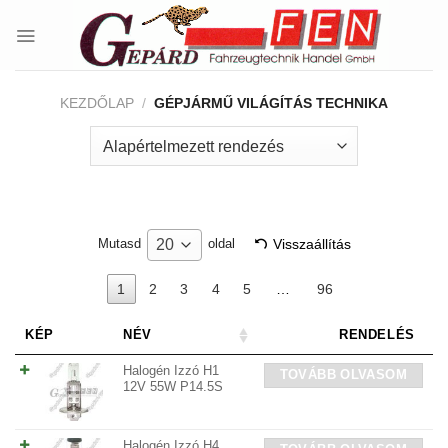
Skip
to
content
KEZDŐLAP
/
GÉPJÁRMŰ VILÁGÍTÁS TECHNIKA
Visszaállítás
20
Mutasd
oldal
1
2
3
4
5
…
96
KÉP
NÉV
RENDELÉS
Halogén Izzó H1
TOVÁBB OLVASOM
12V 55W P14.5S
Halogén Izzó H4