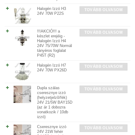
Halogén Izzó H3
TOVÁBB OLVASOM
24V 70W P22S
!!!AKCIÓ!!! a
TOVÁBB OLVASOM
készlet erejéig -
Halogén Izzó H4
24V 75/70W Normál
tányéros foglalat
P45T (R2)
Halogén Izzó H7
TOVÁBB OLVASOM
24V 70W PX26D
Dupla szálas
TOVÁBB OLVASOM
cseresznye izzó
(helyzetjelzõ/fék)
24V 21/5W BAY15D
(az ár 1 dobozra
vonatkozik / 10db
izzó)
Cseresznye izzó
TOVÁBB OLVASOM
24V 21W fehér