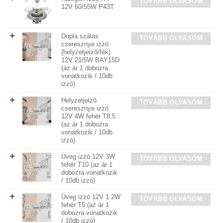
TOVÁBB OLVASOM
12V 60/55W P43T
Dupla szálas
TOVÁBB OLVASOM
cseresznye izzó
(helyzetjelzõ/fék)
12V 21/5W BAY15D
(az ár 1 dobozra
vonatkozik / 10db
izzó)
Helyzetjelzõ
TOVÁBB OLVASOM
cseresznye izzó
12V 4W fehér T8.5
(az ár 1 dobozra
vonatkozik / 10db
izzó)
Üveg izzó 12V 3W
TOVÁBB OLVASOM
fehér T10 (az ár 1
dobozra vonatkozik
/ 10db izzó)
Üveg izzó 12V 1.2W
TOVÁBB OLVASOM
fehér T5 (az ár 1
dobozra vonatkozik
/ 10db izzó)