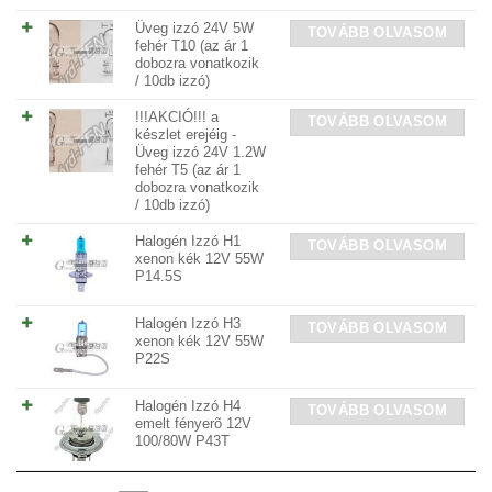
Üveg izzó 24V 5W
TOVÁBB OLVASOM
fehér T10 (az ár 1
dobozra vonatkozik
/ 10db izzó)
!!!AKCIÓ!!! a
TOVÁBB OLVASOM
készlet erejéig -
Üveg izzó 24V 1.2W
fehér T5 (az ár 1
dobozra vonatkozik
/ 10db izzó)
Halogén Izzó H1
TOVÁBB OLVASOM
xenon kék 12V 55W
P14.5S
Halogén Izzó H3
TOVÁBB OLVASOM
xenon kék 12V 55W
P22S
Halogén Izzó H4
TOVÁBB OLVASOM
emelt fényerõ 12V
100/80W P43T