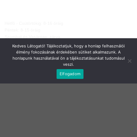
NYITVA TARTÁS
Hétfő - Csütörtökig: 8-16 óráig
Péntek: 8-15 óráig
Szombat és Vasárnap: zárva
Kedves Látogató! Tájékoztatjuk, hogy a honlap felhasználói
élmény fokozásának érdekében sütiket alkalmazunk. A
honlapunk használatával ön a tájékoztatásunkat tudomásul
veszi.
Elfogadom
JOGI NYILATKOZATOK
Adatkezelési tájékoztató
Általános Szerződési Feltételek
Elállási nyilatkozat
Szállítási infók