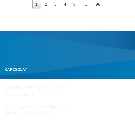
1
2
3
4
5
…
96
KAPCSOLAT
GEPÁRD-FEN Gépjárműalkatrész
Kereskedelmi Kft.
2142 Nagytarcsa, Déri Miksa u. 4.
Tel/Fax:
+36 1 340 2550