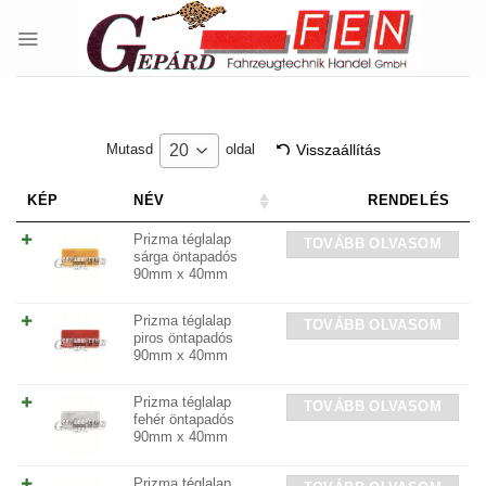
Skip
to
content
Visszaállítás
20
Mutasd
oldal
KÉP
NÉV
RENDELÉS
Prizma téglalap
TOVÁBB OLVASOM
sárga öntapadós
90mm x 40mm
Prizma téglalap
TOVÁBB OLVASOM
piros öntapadós
90mm x 40mm
Prizma téglalap
TOVÁBB OLVASOM
fehér öntapadós
90mm x 40mm
Prizma téglalap