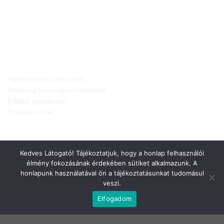
JOGI NYILATKOZATOK
Adatkezelési tájékoztató
Általános Szerződési Feltételek
Elállási nyilatkozat
Szállítási infók
Kedves Látogató! Tájékoztatjuk, hogy a honlap felhasználói
élmény fokozásának érdekében sütiket alkalmazunk. A
honlapunk használatával ön a tájékoztatásunkat tudomásul
veszi.
Elfogadom