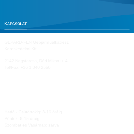
KAPCSOLAT
GEPÁRD-FEN Gépjárműalkatrész
Kereskedelmi Kft.
2142 Nagytarcsa, Déri Miksa u. 4.
Tel/Fax:
+36 1 340 2550
NYITVA TARTÁS
Hétfő - Csütörtökig: 8-16 óráig
Péntek: 8-15 óráig
Szombat és Vasárnap: zárva