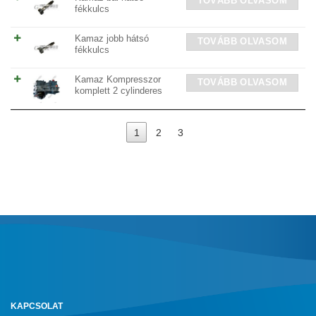
TOVÁBB OLVASOM
fékkulcs
Kamaz jobb hátsó
TOVÁBB OLVASOM
fékkulcs
Kamaz Kompresszor
TOVÁBB OLVASOM
komplett 2 cylinderes
1
2
3
KAPCSOLAT