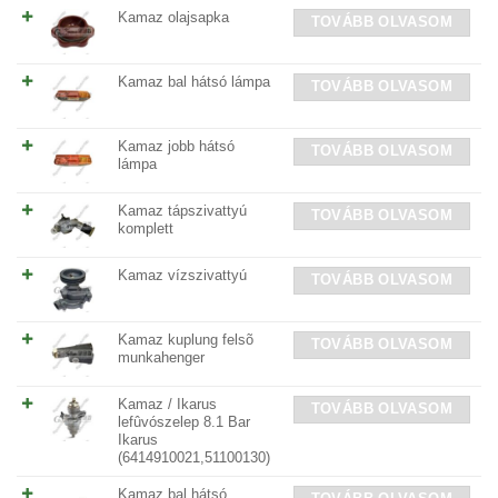
Kamaz olajsapka
TOVÁBB OLVASOM
Kamaz bal hátsó lámpa
TOVÁBB OLVASOM
Kamaz jobb hátsó
TOVÁBB OLVASOM
lámpa
Kamaz tápszivattyú
TOVÁBB OLVASOM
komplett
Kamaz vízszivattyú
TOVÁBB OLVASOM
Kamaz kuplung felsõ
TOVÁBB OLVASOM
munkahenger
Kamaz / Ikarus
TOVÁBB OLVASOM
lefûvószelep 8.1 Bar
Ikarus
(6414910021,51100130)
Kamaz bal hátsó