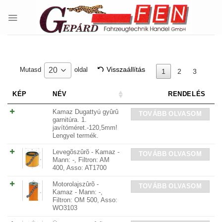
Skip
to
content
Visszaállítás
20
Mutasd
oldal
1
2
3
KÉP
NÉV
RENDELÉS
Kamaz Dugattyú gyûrû
TOVÁBB OLVASOM
garnitúra. 1.
javítóméret.-120,5mm!
Lengyel termék.
Levegõszûrõ - Kamaz -
TOVÁBB OLVASOM
Mann: -, Filtron: AM
400, Asso: AT1700
Motorolajszûrõ -
TOVÁBB OLVASOM
Kamaz - Mann: -,
Filtron: OM 500, Asso:
WO3103