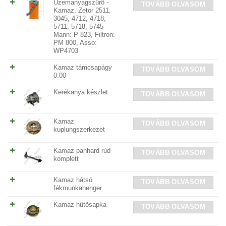
Üzemanyagszûrõ -
TOVÁBB OLVASOM
Kamaz, Zetor 2511,
3045, 4712, 4718,
5711, 5718, 5745 -
Mann: P 823, Filtron:
PM 800, Asso:
WP4703
Kamaz támcsapágy
TOVÁBB OLVASOM
0.00
Kerékanya készlet
TOVÁBB OLVASOM
Kamaz
TOVÁBB OLVASOM
kuplungszerkezet
Kamaz panhard rúd
TOVÁBB OLVASOM
komplett
Kamaz hátsó
TOVÁBB OLVASOM
fékmunkahenger
Kamaz hûtõsapka
TOVÁBB OLVASOM