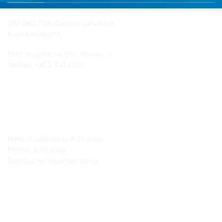
GEPÁRD-FEN Gépjárműalkatrész
Kereskedelmi Kft.
2142 Nagytarcsa, Déri Miksa u. 4.
Tel/Fax:
+36 1 340 2550
NYITVA TARTÁS
Hétfő - Csütörtökig: 8-16 óráig
Péntek: 8-15 óráig
Szombat és Vasárnap: zárva