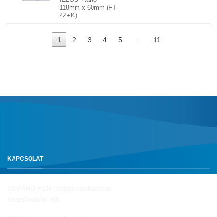
118mm x 60mm (FT-
4Z+K)
1
2
3
4
5
…
11
KAPCSOLAT
GEPÁRD-FEN Gépjárműalkatrész
Kereskedelmi Kft.