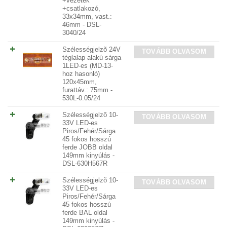
+vezeték
+csatlakozó,
33x34mm, vast.:
46mm - DSL-
3040/24
Szélességjelzõ 24V
TOVÁBB OLVASOM
téglalap alakú sárga
1LED-es (MD-13-
hoz hasonló)
120x45mm,
furattáv.: 75mm -
530L-0.05/24
Szélességjelzõ 10-
TOVÁBB OLVASOM
33V LED-es
Piros/Fehér/Sárga
45 fokos hosszú
ferde JOBB oldal
149mm kinyúlás -
DSL-630H567R
Szélességjelzõ 10-
TOVÁBB OLVASOM
33V LED-es
Piros/Fehér/Sárga
45 fokos hosszú
ferde BAL oldal
149mm kinyúlás -