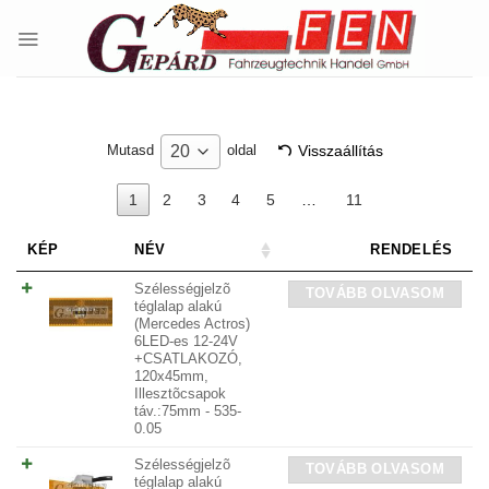
Skip
to
content
Visszaállítás
20
Mutasd
oldal
1
2
3
4
5
…
11
KÉP
NÉV
RENDELÉS
Szélességjelzõ
TOVÁBB OLVASOM
téglalap alakú
(Mercedes Actros)
6LED-es 12-24V
+CSATLAKOZÓ,
120x45mm,
Illesztõcsapok
táv.:75mm - 535-
0.05
Szélességjelzõ
TOVÁBB OLVASOM
téglalap alakú