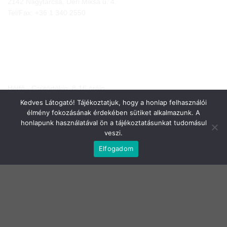
2142 Nagytarcsa, Déri Miksa u. 4.
Tel/Fax:
+36 1 340 2550
NYITVA TARTÁS
Hétfő - Csütörtökig: 8-16 óráig
Péntek: 8-15 óráig
Kedves Látogató! Tájékoztatjuk, hogy a honlap felhasználói
Szombat és Vasárnap: zárva
élmény fokozásának érdekében sütiket alkalmazunk. A
honlapunk használatával ön a tájékoztatásunkat tudomásul
veszi.
Elfogadom
JOGI NYILATKOZATOK
Adatkezelési tájékoztató
Általános Szerződési Feltételek