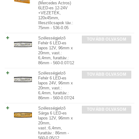
(Mercedes Actros)
6LED-es 12-24V
+VEZETÉK,
120x45mm,
Illesztõcsapok táv.:
75mm - 536-0.05
Szélességjelzõ
TOVÁBB OLVASOM
Fehér 6 LED-es
lapos 12V, 96mm x
20mm, vast.:
6,4mm, furattáv.:
86mm - 560-0.07/12
Szélességjelzõ
TOVÁBB OLVASOM
Fehér 6 LED-es
lapos 24V, 96mm x
20mm, vast.:
6,4mm, furattáv.:
86mm - 560-0.07/24
Szélességjelzõ
TOVÁBB OLVASOM
Sárga 6 LED-es
lapos 12V, 96mm x
20mm,
vast.:6,4mm,
furattáv.: 86mm -
560-0.05/12