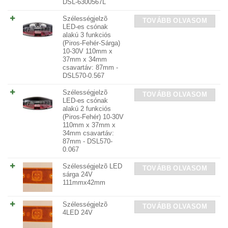
DSL-6300567L
Szélességjelzõ
TOVÁBB OLVASOM
LED-es csónak
alakú 3 funkciós
(Piros-Fehér-Sárga)
10-30V 110mm x
37mm x 34mm
csavartáv: 87mm -
DSL570-0.567
Szélességjelzõ
TOVÁBB OLVASOM
LED-es csónak
alakú 2 funkciós
(Piros-Fehér) 10-30V
110mm x 37mm x
34mm csavartáv:
87mm - DSL570-
0.067
Szélességjelzõ LED
TOVÁBB OLVASOM
sárga 24V
111mmx42mm
Szélességjelzõ
TOVÁBB OLVASOM
4LED 24V