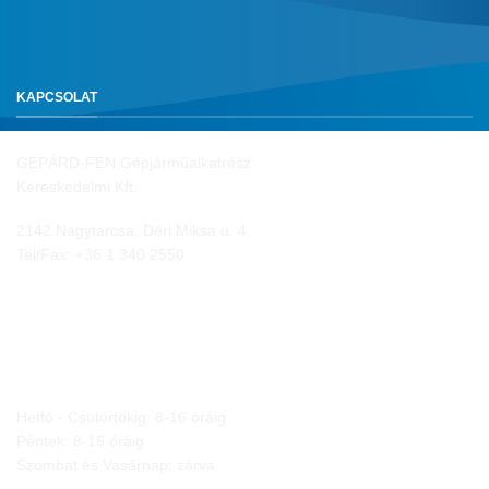
KAPCSOLAT
GEPÁRD-FEN Gépjárműalkatrész
Kereskedelmi Kft.
2142 Nagytarcsa, Déri Miksa u. 4.
Tel/Fax:
+36 1 340 2550
NYITVA TARTÁS
Hétfő - Csütörtökig: 8-16 óráig
Péntek: 8-15 óráig
Szombat és Vasárnap: zárva