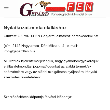
Skip
to
content
Nyilatkozat-minta elálláshoz
Címzett:
GEPÁRD-FEN Gépjárműalkatrész Kereskedelmi Kft.
(cím: 2142 Nagytarcsa, Déri Miksa u. 4., e-mail:
info@gepardfen.
hu
)
Alulírott/ak kijelentem/kijelentjük, hogy gyakorlom/gyakoroljuk
elállási/felmondási jogomat/jogunkat az alábbi termék/ek
adásvételére vagy az alábbi szolgáltatás nyújtására irányuló
szerződés tekintetében:
………………………………………………………………………………
Szerződéskötés időpontja /átvétel időpontja:
…………………………………………………………