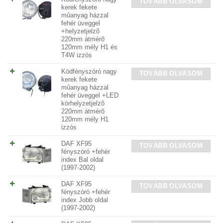
TOVÁBB OLVASOM
kerek fekete
mûanyag házzal
fehér üveggel
+helyzetjelzõ
220mm átmérõ
120mm mély H1 és
T4W izzós
Ködfényszóró nagy
TOVÁBB OLVASOM
kerek fekete
mûanyag házzal
fehér üveggel +LED
körhelyzetjelzõ
220mm átmérõ
120mm mély H1
izzós
DAF XF95
TOVÁBB OLVASOM
fényszóró +fehér
index Bal oldal
(1997-2002)
DAF XF95
TOVÁBB OLVASOM
fényszóró +fehér
index Jobb oldal
(1997-2002)