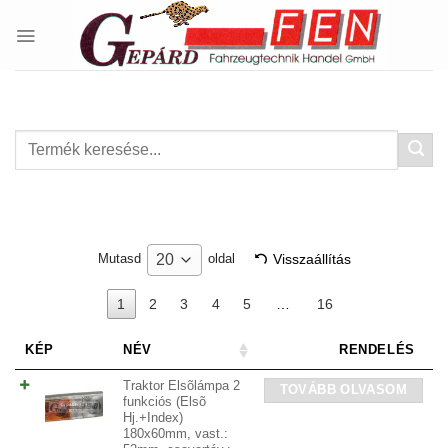
Skip
to
content
Keresés
a
következőre:
Visszaállítás
20
Mutasd
oldal
1
2
3
4
5
…
16
KÉP
NÉV
RENDELÉS
Traktor Elsõlámpa 2
TOVÁBB OLVASOM
funkciós (Elsõ
Hj.+Index)
180x60mm, vast.: