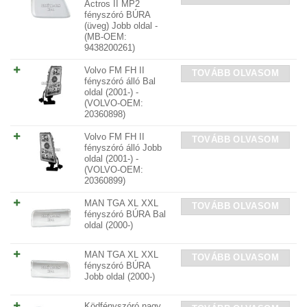
Actros II MP2
fényszóró BÚRA
(üveg) Jobb oldal -
(MB-OEM:
9438200261)
Volvo FM FH II
TOVÁBB OLVASOM
fényszóró álló Bal
oldal (2001-) -
(VOLVO-OEM:
20360898)
Volvo FM FH II
TOVÁBB OLVASOM
fényszóró álló Jobb
oldal (2001-) -
(VOLVO-OEM:
20360899)
MAN TGA XL XXL
TOVÁBB OLVASOM
fényszóró BÚRA Bal
oldal (2000-)
MAN TGA XL XXL
TOVÁBB OLVASOM
fényszóró BÚRA
Jobb oldal (2000-)
Ködfényszóró nagy