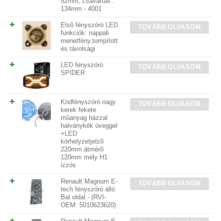
52mm, csavartáv.:
134mm - 4001
Elsõ fényszóró LED
TOVÁBB OLVASOM
funkciók: nappali
menetfény,tompított
és távolsági
LED fényszóró
TOVÁBB OLVASOM
SPIDER
Ködfényszóró nagy
TOVÁBB OLVASOM
kerek fekete
mûanyag házzal
halványkék üveggel
+LED
körhelyzetjelzõ
220mm átmérõ
120mm mély H1
izzós
Renault Magnum E-
TOVÁBB OLVASOM
tech fényszóró álló
Bal oldal - (RVI-
OEM: 5010623620)