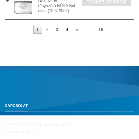
DAF XF95
TOVÁBB OLVASOM
fényszóró BÚRA Bal
oldal (1997-2002)
1
2
3
4
5
…
16
KAPCSOLAT
GEPÁRD-FEN Gépjárműalkatrész
Kereskedelmi Kft.