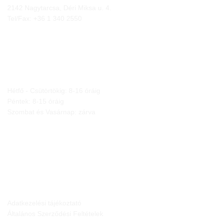
2142 Nagytarcsa, Déri Miksa u. 4.
Tel/Fax:
+36 1 340 2550
NYITVA TARTÁS
Hétfő - Csütörtökig: 8-16 óráig
Péntek: 8-15 óráig
Szombat és Vasárnap: zárva
JOGI NYILATKOZATOK
Adatkezelési tájékoztató
Általános Szerződési Feltételek