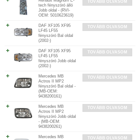
Renault Magnum E-
TOVÁBB OLVASOM
tech fényszóró álló
Jobb oldal - (RVI-
OEM: 5010623619)
DAF XF105 XF95
TOVÁBB OLVASOM
LF45 LF55
fényszóró Bal oldal
(2002-)
DAF XF105 XF95
TOVÁBB OLVASOM
LF45 LF55
fényszóró Jobb oldal
(2002-)
Mercedes MB
TOVÁBB OLVASOM
Actros II MP2
fényszóró Bal oldal -
(MB-OEM:
9438200161)
Mercedes MB
TOVÁBB OLVASOM
Actros II MP2
fényszóró Jobb oldal
- (MB-OEM:
9438200261)
Mercedes MB
TOVÁBB OLVASOM