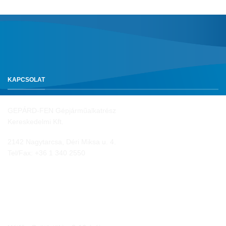
KAPCSOLAT
GEPÁRD-FEN Gépjárműalkatrész
Kereskedelmi Kft.
2142 Nagytarcsa, Déri Miksa u. 4.
Tel/Fax:
+36 1 340 2550
NYITVA TARTÁS