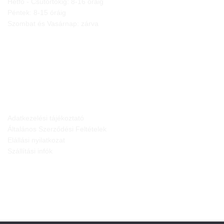
Hétfő - Csütörtökig: 8-16 óráig
Péntek: 8-15 óráig
Szombat és Vasárnap: zárva
JOGI NYILATKOZATOK
Adatkezelési tájékoztató
Általános Szerződési Feltételek
Elállási nyilatkozat
Szállítási infók