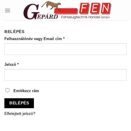
Skip
to
content
BELÉPÉS
Kötelező
Felhasználónév vagy Email cím
*
Kötelező
Jelszó
*
Emlékezz rám
BELÉPÉS
Elfelejtett jelszó?