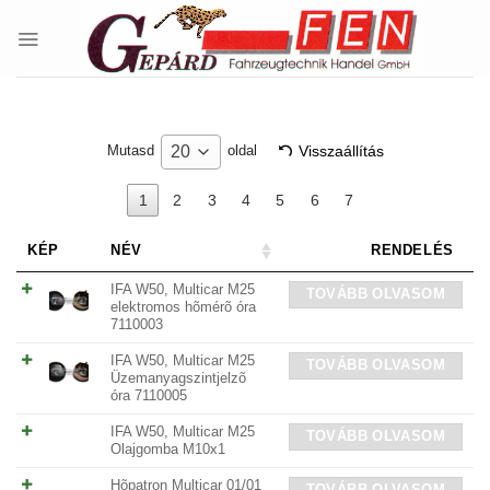
Skip
to
content
Visszaállítás
20
Mutasd
oldal
1
2
3
4
5
6
7
KÉP
NÉV
RENDELÉS
IFA W50, Multicar M25
TOVÁBB OLVASOM
elektromos hõmérõ óra
7110003
IFA W50, Multicar M25
TOVÁBB OLVASOM
Üzemanyagszintjelzõ
óra 7110005
IFA W50, Multicar M25
TOVÁBB OLVASOM
Olajgomba M10x1
Hõpatron Multicar 01/01
TOVÁBB OLVASOM