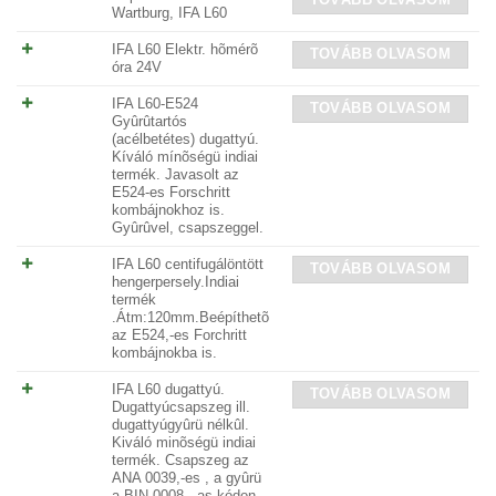
Wartburg, IFA L60
IFA L60 Elektr. hõmérõ
TOVÁBB OLVASOM
óra 24V
IFA L60-E524
TOVÁBB OLVASOM
Gyûrûtartós
(acélbetétes) dugattyú.
Kíváló mínõségü indiai
termék. Javasolt az
E524-es Forschritt
kombájnokhoz is.
Gyûrûvel, csapszeggel.
IFA L60 centifugálöntött
TOVÁBB OLVASOM
hengerpersely.Indiai
termék
.Átm:120mm.Beépíthetõ
az E524,-es Forchritt
kombájnokba is.
IFA L60 dugattyú.
TOVÁBB OLVASOM
Dugattyúcsapszeg ill.
dugattyúgyûrü nélkûl.
Kiváló minõségü indiai
termék. Csapszeg az
ANA 0039,-es , a gyûrü
a BIN 0008 ,-as kódon