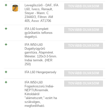
Levegõszûrõ - DAF, IFA
TOVÁBB OLVASOM
L60, Iveco, Renault,
Steyer - Mann: C
23440/3, Filtron: AM
405, Asso: AT1706
IFA L60 komplett
TOVÁBB OLVASOM
gyûrûtartós teflonos
dugattyú.
IFA W50-L60
TOVÁBB OLVASOM
Dugattyúgyûrû
garnítúra. Alapméret.
Méretei: 120x3-3-5mm.
Indiai termék. (HER
250)
IFA L60 Hengerpersely
TOVÁBB OLVASOM
IFA W50-L60
TOVÁBB OLVASOM
Fogaskoszorú.Indiai-
NEPTUN-termék.
Kétoldalról
"alámetszett,"-ezért ha
szükséges,
megfordítható.