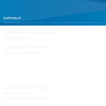
KAPCSOLAT
GEPÁRD-FEN Gépjárműalkatrész
Kereskedelmi Kft.
2142 Nagytarcsa, Déri Miksa u. 4.
Tel/Fax:
+36 1 340 2550
NYITVA TARTÁS
Hétfő - Csütörtökig: 8-16 óráig
Péntek: 8-15 óráig
Szombat és Vasárnap: zárva