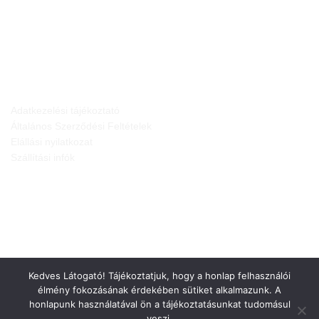
JOGI NYILATKOZATOK
Adatkezelési tájékoztató
Általános Szerződési Feltételek
Elállási nyilatkozat
Szállítási infók
Kedves Látogató! Tájékoztatjuk, hogy a honlap felhasználói
élmény fokozásának érdekében sütiket alkalmazunk. A
honlapunk használatával ön a tájékoztatásunkat tudomásul
veszi.