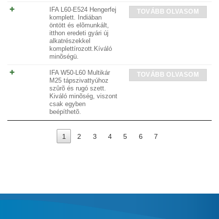
IFA L60-E524 Hengerfej
TOVÁBB OLVASOM
komplett. Indiában
öntött és elõmunkált,
itthon eredeti gyári új
alkatrészekkel
komplettírozott.Kíváló
minõségü.
IFA W50-L60 Multikár
TOVÁBB OLVASOM
M25 tápszivattyúhoz
szûrõ és rugó szett.
Kiváló minõség, viszont
csak egyben
beépíthetõ.
1
2
3
4
5
6
7