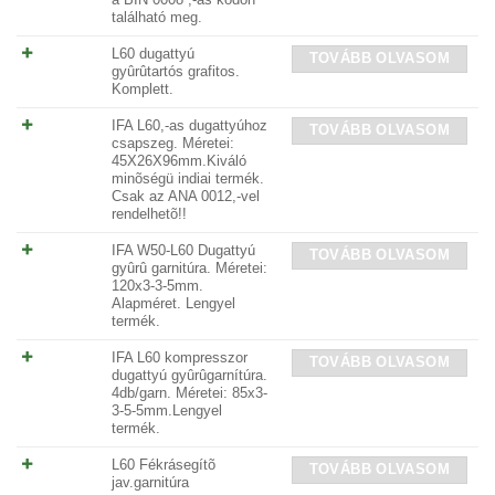
található meg.
L60 dugattyú
TOVÁBB OLVASOM
gyûrûtartós grafitos.
Komplett.
IFA L60,-as dugattyúhoz
TOVÁBB OLVASOM
csapszeg. Méretei:
45X26X96mm.Kiváló
minõségü indiai termék.
Csak az ANA 0012,-vel
rendelhetõ!!
IFA W50-L60 Dugattyú
TOVÁBB OLVASOM
gyûrû garnitúra. Méretei:
120x3-3-5mm.
Alapméret. Lengyel
termék.
IFA L60 kompresszor
TOVÁBB OLVASOM
dugattyú gyûrûgarnítúra.
4db/garn. Méretei: 85x3-
3-5-5mm.Lengyel
termék.
L60 Fékrásegítõ
TOVÁBB OLVASOM
jav.garnitúra