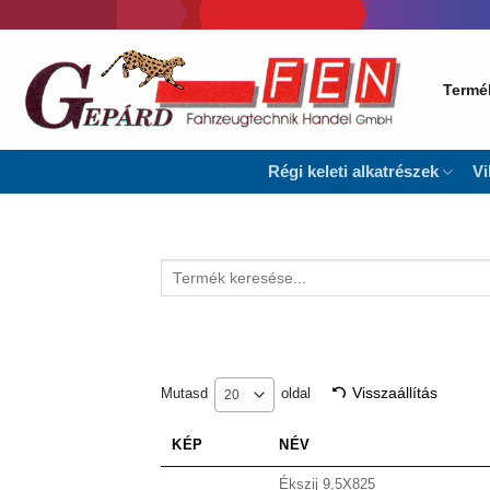
Skip
to
content
Termé
Régi keleti alkatrészek
Vi
Keresés
a
következőre:
Visszaállítás
Mutasd
oldal
20
KÉP
NÉV
Ékszij 9,5X825