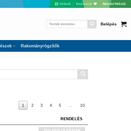
Hírlevél
Kedvencek
REGISZTRÁCIÓ
Keresés
Belépés
a
következőre:
részek
Rakományrögzítők
1
2
3
4
5
…
10
RENDELÉS
TOVÁBB OLVASOM