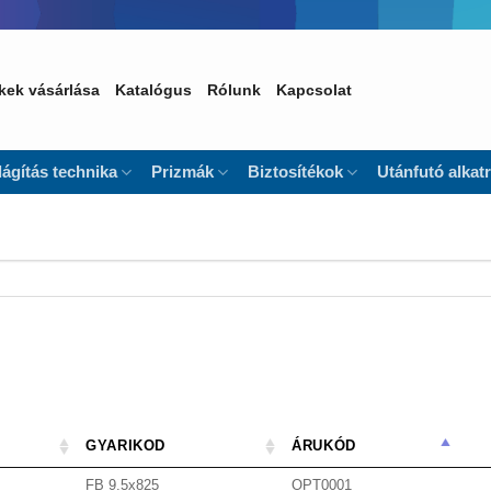
kek vásárlása
Katalógus
Rólunk
Kapcsolat
lágítás technika
Prizmák
Biztosítékok
Utánfutó alkat
GYARIKOD
ÁRUKÓD
FB 9.5x825
OPT0001