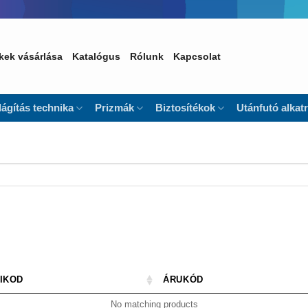
kek vásárlása
Katalógus
Rólunk
Kapcsolat
lágítás technika
Prizmák
Biztosítékok
Utánfutó alkat
IKOD
ÁRUKÓD
No matching products