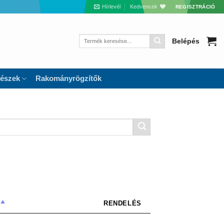
Hírlevél
Kedvencek
REGISZTRÁCIÓ
Keresés
Belépés
a
következőre:
részek
Rakományrögzítők
RENDELÉS