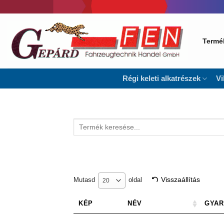
Skip
to
content
Termé
Régi keleti alkatrészek
Vi
Keresés
a
következőre:
Visszaállítás
Mutasd
oldal
20
KÉP
NÉV
GYAR