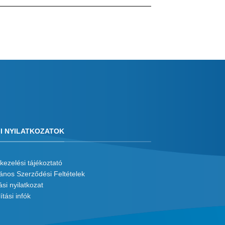
I NYILATKOZATOK
kezelési tájékoztató
lános Szerződési Feltételek
ási nyilatkozat
ítási infók