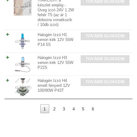
!!!AKCIÓ!!! a
TOVÁBB OLVASOM
készlet erejéig -
Üveg izzó 24V 1.2W
fehér T5 (az ár 1
dobozra vonatkozik
/ 10db izzó)
Halogén Izzó H1
TOVÁBB OLVASOM
xenon kék 12V 55W
P14.5S
Halogén Izzó H3
TOVÁBB OLVASOM
xenon kék 12V 55W
P22S
Halogén Izzó H4
TOVÁBB OLVASOM
emelt fényerõ 12V
100/80W P43T
1
2
3
4
5
6