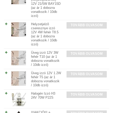
12V 21/5W BAY15D
(az ár 1 dobozra
vonatkozik / 10db
izzó)
Helyzetjelzõ
TOVÁBB OLVASOM
cseresznye izzó
12V 4W fehér T8.5
(az ár 1 dobozra
vonatkozik / 10db
izzó)
Üveg izzó 12V 3W
TOVÁBB OLVASOM
fehér T10 (az ár 1
dobozra vonatkozik
/ 10db izzó)
Üveg izzó 12V 1.2W
TOVÁBB OLVASOM
fehér T5 (az ár 1
dobozra vonatkozik
/ 10db izzó)
Halogén Izzó H3
TOVÁBB OLVASOM
24V 70W P22S
!!!AKCIÓ!!! a