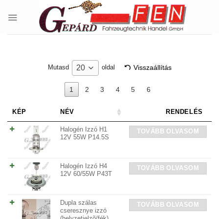
Skip
to
content
Visszaállítás
20
Mutasd
oldal
1
2
3
4
5
6
KÉP
NÉV
RENDELÉS
Halogén Izzó H1
TOVÁBB OLVASOM
12V 55W P14.5S
Halogén Izzó H4
TOVÁBB OLVASOM
12V 60/55W P43T
Dupla szálas
TOVÁBB OLVASOM
cseresznye izzó
(helyzetjelzõ/fék)