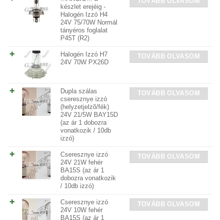
TOVÁBB OLVASOM
készlet erejéig -
Halogén Izzó H4
24V 75/70W Normál
tányéros foglalat
P45T (R2)
Halogén Izzó H7
TOVÁBB OLVASOM
24V 70W PX26D
Dupla szálas
TOVÁBB OLVASOM
cseresznye izzó
(helyzetjelzõ/fék)
24V 21/5W BAY15D
(az ár 1 dobozra
vonatkozik / 10db
izzó)
Cseresznye izzó
TOVÁBB OLVASOM
24V 21W fehér
BA15S (az ár 1
dobozra vonatkozik
/ 10db izzó)
Cseresznye izzó
TOVÁBB OLVASOM
24V 10W fehér
BA15S (az ár 1