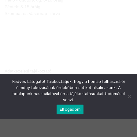
Péntek: 8-15 óráig
Szombat és Vasárnap: zárva
JOGI NYILATKOZATOK
Adatkezelési tájékoztató
Általános Szerződési Feltételek
Kedves Látogató! Tájékoztatjuk, hogy a honlap felhasználói
Elállási nyilatkozat
élmény fokozásának érdekében sütiket alkalmazunk. A
Szállítási infók
honlapunk használatával ön a tájékoztatásunkat tudomásul
veszi.
Elfogadom