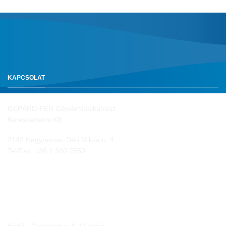
KAPCSOLAT
GEPÁRD-FEN Gépjárműalkatrész
Kereskedelmi Kft.
2142 Nagytarcsa, Déri Miksa u. 4.
Tel/Fax:
+36 1 340 2550
NYITVA TARTÁS
Hétfő - Csütörtökig: 8-16 óráig