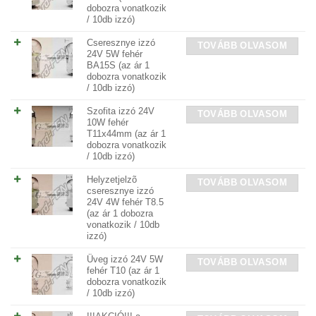
dobozra vonatkozik
/ 10db izzó)
Cseresznye izzó
TOVÁBB OLVASOM
24V 5W fehér
BA15S (az ár 1
dobozra vonatkozik
/ 10db izzó)
Szofita izzó 24V
TOVÁBB OLVASOM
10W fehér
T11x44mm (az ár 1
dobozra vonatkozik
/ 10db izzó)
Helyzetjelzõ
TOVÁBB OLVASOM
cseresznye izzó
24V 4W fehér T8.5
(az ár 1 dobozra
vonatkozik / 10db
izzó)
Üveg izzó 24V 5W
TOVÁBB OLVASOM
fehér T10 (az ár 1
dobozra vonatkozik
/ 10db izzó)