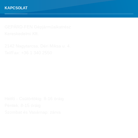
KAPCSOLAT
GEPÁRD-FEN Gépjárműalkatrész
Kereskedelmi Kft.
2142 Nagytarcsa, Déri Miksa u. 4.
Tel/Fax:
+36 1 340 2550
NYITVA TARTÁS
Hétfő - Csütörtökig: 8-16 óráig
Péntek: 8-15 óráig
Szombat és Vasárnap: zárva