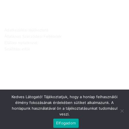
JOGI NYILATKOZATOK
Adatkezelési tájékoztató
Általános Szerződési Feltételek
Elállási nyilatkozat
Szállítási infók
Kedves Látogató! Tájékoztatjuk, hogy a honlap felhasználói
élmény fokozásának érdekében sütiket alkalmazunk. A
honlapunk használatával ön a tájékoztatásunkat tudomásul
veszi.
Weboldalt készítette:
Elfogadom
Minden jog fenntartva © 2026
Gepárd-FEN Kft.