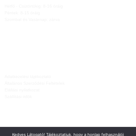
Hétfő - Csütörtökig: 8-16 óráig
Péntek: 8-15 óráig
Szombat és Vasárnap: zárva
JOGI NYILATKOZATOK
Adatkezelési tájékoztató
Általános Szerződési Feltételek
Elállási nyilatkozat
Szállítási infók
Kedves Látogató! Tájékoztatjuk, hogy a honlap felhasználói