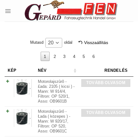
Skip
to
content
Visszaállítás
20
Mutasd
oldal
1
2
3
4
5
6
KÉP
NÉV
RENDELÉS
Motorolajszûrõ -
TOVÁBB OLVASOM
£ada: 2105 ( kicsi ) -
Mann: W 914/4,
Filtron: OP 520/1,
Asso: OB9601B
Motorolajszűrő -
TOVÁBB OLVASOM
Łada ( közepes ) -
Mann: W 920/17,
Filtron: OP 520,
Asso: OB9601C