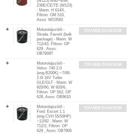
(W123) 8/80~4/84,
230E/CE/TE (W123)
- Mann: H 614X,
Filtron: OM 510,
Asso: WO3592
Motorolajszûrõ -
TOVÁBB OLVASOM
Skoda: Favorit (bulk
package) - Mann: W
712/43, Filtron: OP
629 , Asso:
OB7909T
Motorolajszûrõ -
TOVÁBB OLVASOM
Volvo: 740 2.0
(eng.B200K) ~7/89,
2.0i 16V Turbo
GLE/GLT - Mann: W
920/80, W 920/6,
Filtron: OP 562, OP
628, Asso: OB9610
Motorolajszûrõ -
TOVÁBB OLVASOM
Ford: Escort 1.1
(eng.CVH 55/59HP)
~12/82 - Mann: W
712/2, Filtron: OP
629 , Asso: OB7905