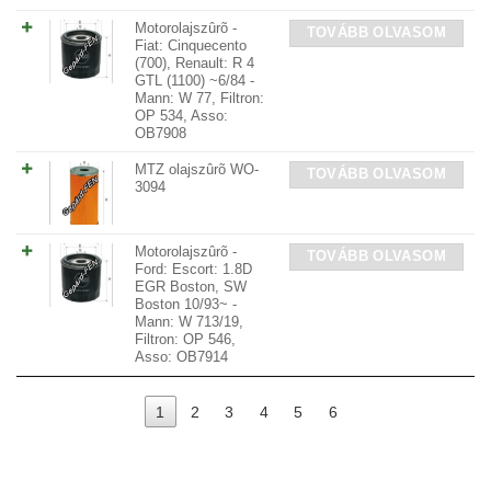
Motorolajszûrõ -
TOVÁBB OLVASOM
Fiat: Cinquecento
(700), Renault: R 4
GTL (1100) ~6/84 -
Mann: W 77, Filtron:
OP 534, Asso:
OB7908
MTZ olajszûrõ WO-
TOVÁBB OLVASOM
3094
Motorolajszûrõ -
TOVÁBB OLVASOM
Ford: Escort: 1.8D
EGR Boston, SW
Boston 10/93~ -
Mann: W 713/19,
Filtron: OP 546,
Asso: OB7914
1
2
3
4
5
6