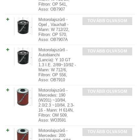
Filtron: OP 541,
Asso: OB7907
Motorolajszûrõ -
TOVÁBB OLVASOM
Opel , Vauxhall -
Mann: W 712/22,
Filtron: OP 570,
Asso: OB7907A
Motorolajszûrõ -
TOVÁBB OLVASOM
Autobianchi
(Lancia): Y 10 GT
1.3 I.E. 2/89~10/92 -
Mann: W 712/6,
Filtron: OP 556,
Asso: OB7910
Motorolajszûrõ -
TOVÁBB OLVASOM
Mercedes: 190
(W201) ~10/84,
2.0/2.3 ~10/84, 2.3-
16 - Mann: H 614N,
Filtron: OM 509,
Asso: WO3591
Motorolajszûrõ -
TOVÁBB OLVASOM
Mercedes: 200