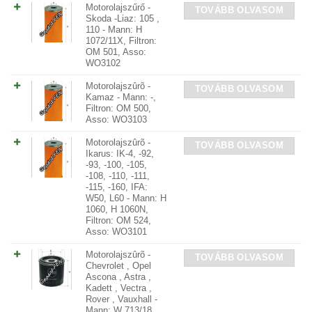
Motorolajszűrő -
TOVÁBB OLVASOM
Skoda -Liaz: 105 ,
110 - Mann: H
1072/11X, Filtron:
OM 501, Asso:
WO3102
Motorolajszûrõ -
TOVÁBB OLVASOM
Kamaz - Mann: -,
Filtron: OM 500,
Asso: WO3103
Motorolajszûrõ -
TOVÁBB OLVASOM
Ikarus: IK-4, -92,
-93, -100, -105,
-108, -110, -111,
-115, -160, IFA:
W50, L60 - Mann: H
1060, H 1060N,
Filtron: OM 524,
Asso: WO3101
Motorolajszûrõ -
TOVÁBB OLVASOM
Chevrolet , Opel
Ascona , Astra ,
Kadett , Vectra ,
Rover , Vauxhall -
Mann: W 713/18,