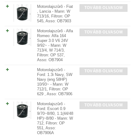
Motorolajszûrõ - Fiat
TOVÁBB OLVASOM
, Lancia - Mann: W
713/16, Filtron: OP
545, Asso: OB7903
Motorolajszûrõ - Alfa
TOVÁBB OLVASOM
Romeo: Alfa 164
Super 3.0 V6 24V
9/92~ - Mann: W
713/4, W 714/3,
Filtron: OP 537,
Asso: OB7904
Motorolajszûrõ -
TOVÁBB OLVASOM
Ford: 1.3i Navy, SW
Navy (eng 58HP)
10/93~ - Mann: W
712/1, Filtron: OP
629 , Asso: OB7906
Motorolajszûrõ -
TOVÁBB OLVASOM
Ford: Escort 0.9
9/70~8/80, 1.1(44/48
HP)~8/80 - Mann: W
712, Filtron: OP
551, Asso:
OB7906A