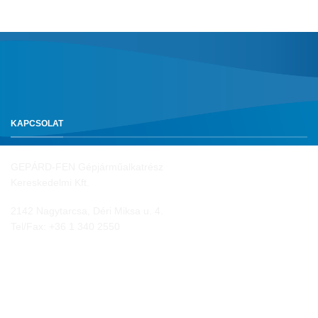
KAPCSOLAT
GEPÁRD-FEN Gépjárműalkatrész
Kereskedelmi Kft.
2142 Nagytarcsa, Déri Miksa u. 4.
Tel/Fax:
+36 1 340 2550
NYITVA TARTÁS