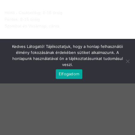
Hétfő - Csütörtökig: 8-16 óráig
Péntek: 8-15 óráig
Szombat és Vasárnap: zárva
Kedves Látogató! Tájékoztatjuk, hogy a honlap felhasználói
élmény fokozásának érdekében sütiket alkalmazunk. A
honlapunk használatával ön a tájékoztatásunkat tudomásul
veszi.
JOGI NYILATKOZATOK
Elfogadom
Adatkezelési tájékoztató
Általános Szerződési Feltételek
Elállási nyilatkozat
Szállítási infók