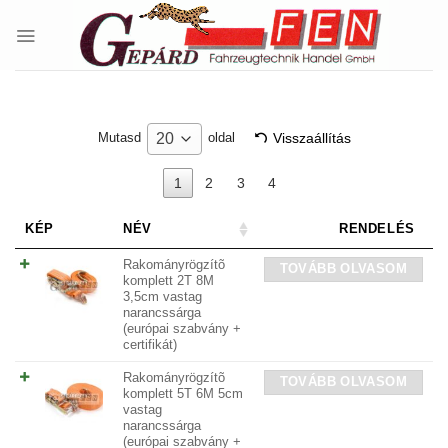
Skip
to
content
Visszaállítás
20
Mutasd
oldal
1
2
3
4
KÉP
NÉV
RENDELÉS
Rakományrögzítõ
TOVÁBB OLVASOM
komplett 2T 8M
3,5cm vastag
narancssárga
(európai szabvány +
certifikát)
Rakományrögzítõ
TOVÁBB OLVASOM
komplett 5T 6M 5cm
vastag
narancssárga
(európai szabvány +