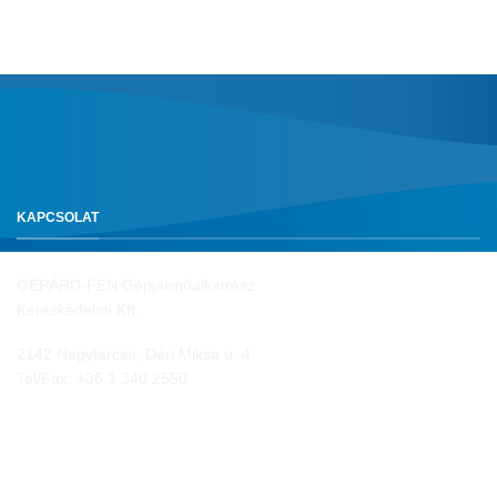
KAPCSOLAT
GEPÁRD-FEN Gépjárműalkatrész
Kereskedelmi Kft.
2142 Nagytarcsa, Déri Miksa u. 4.
Tel/Fax:
+36 1 340 2550
NYITVA TARTÁS