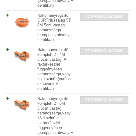
(európai szabvány +
certifikát)
Rakományrögzítõ
TOVÁBB OLVASOM
GURTNI/szalag 5T
8M 5cm vastag
narancssárga
(európai szabvány +
certifikát)
Rakományrögzítõ
TOVÁBB OLVASOM
komplett 2T 4M
3,5cm vastag .A
raktárkészlet
függvényében
narancssárga,vagy
zöld szinû. (európai
szabvány +
certifikát)
Rakományrögzítõ
TOVÁBB OLVASOM
komplett 2T 6M
3,5cm vastag
narancssárga,vagy
zõld szinû a
raktárkészlet
függvényében.
(európai szabvány +