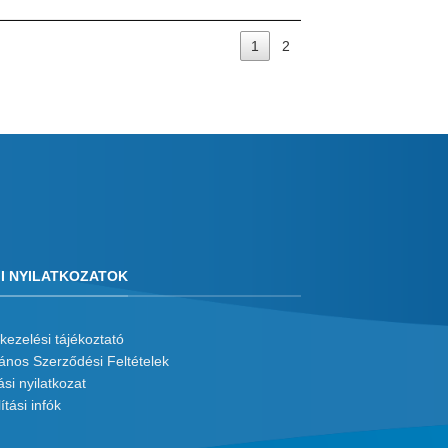
1
2
I NYILATKOZATOK
kezelési tájékoztató
lános Szerződési Feltételek
ási nyilatkozat
ítási infók