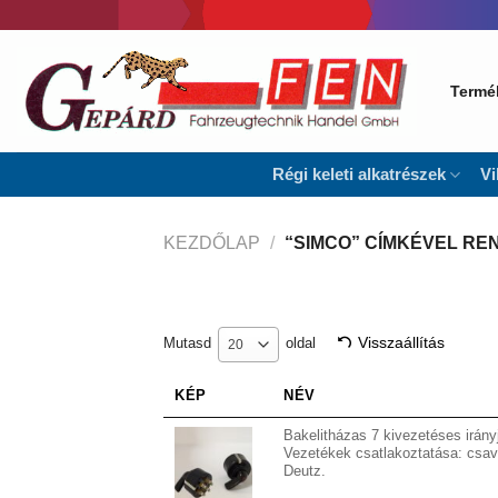
Skip
to
content
Termé
Régi keleti alkatrészek
Vi
KEZDŐLAP
/
“SIMCO” CÍMKÉVEL R
Visszaállítás
Mutasd
oldal
20
KÉP
NÉV
Bakelitházas 7 kivezetéses irány
Vezetékek csatlakoztatása: csav
Deutz.