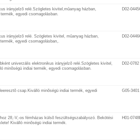
kus irányjelzõ relé.Szögletes kivitel,mûanyag házban,
D02-0445
ai termék, egyedi csomagolásban.
kus irányjelzõ relé. Szögletes kivitel, mûanyag házban,
D02-0446
ai termék, egyedi csomagolásban,.
ként univerzális elektronikus irányjelzõ relé.Szögletes kivitel,
D02-0782
lló minõségü indiai termék, egyedi csomagolásban.
eeresztõ csap.Kiválló minõségü indiai termék, egyedi
G05-3401
khoz 28,-V,-os fémházas külsõ feszültségszabályozó. Bekötési
H01-0748
lete! Kiválló minõségü indiai termék.