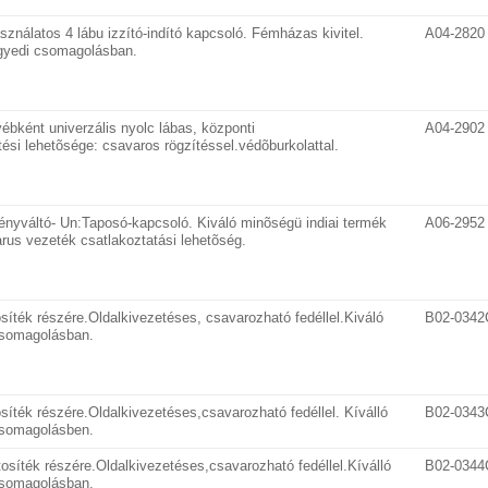
sználatos 4 lábu izzító-indító kapcsoló. Fémházas kivitel.
A04-2820
egyedi csomagolásban.
ébként univerzális nyolc lábas, központi
A04-2902
si lehetõsége: csavaros rögzítéssel.védõburkolattal.
ényváltó- Un:Taposó-kapcsoló. Kiváló minõségü indiai termék
A06-2952
us vezeték csatlakoztatási lehetõség.
osíték részére.Oldalkivezetéses, csavarozható fedéllel.Kiváló
B02-0342
csomagolásban.
osíték részére.Oldalkivezetéses,csavarozható fedéllel. Kíválló
B02-0343
csomagolásben.
tosíték részére.Oldalkivezetéses,csavarozható fedéllel.Kíválló
B02-0344
csomagolásban.