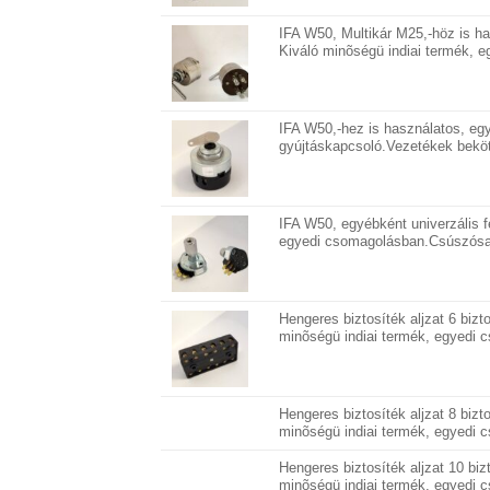
IFA W50, Multikár M25,-höz is ha
Kiváló minõségü indiai termék, 
IFA W50,-hez is használatos, egy
gyújtáskapcsoló.Vezetékek beköté
IFA W50, egyébként univerzális f
egyedi csomagolásban.Csúszósar
Hengeres biztosíték aljzat 6 bizt
minõségü indiai termék, egyedi 
Hengeres biztosíték aljzat 8 bizt
minõségü indiai termék, egyedi 
Hengeres biztosíték aljzat 10 biz
minõségü indiai termék, egyedi 