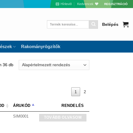
Hírlevél
Kedvencek
REGISZTRÁCIÓ
Keresés
Belépés
a
következőre:
részek
Rakományrögzítők
n 36 db
1
2
OD
ÁRUKÓD
RENDELÉS
SIM0001
TOVÁBB OLVASOM