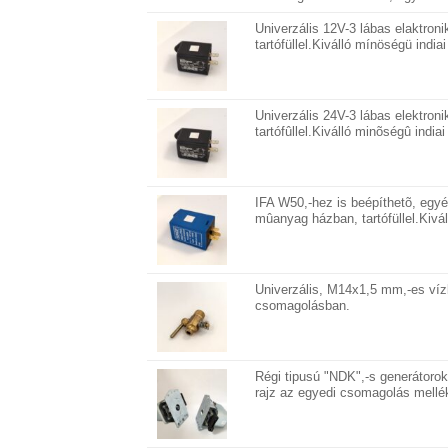
Univerzális 12V-3 lábas elaktroni
tartófüllel.Kiválló mínöségü indi
Univerzális 24V-3 lábas elektroni
tartófûllel.Kiválló minõségû indi
IFA W50,-hez is beépíthetõ, egyéb
mûanyag házban, tartófüllel.Kivá
Univerzális, M14x1,5 mm,-es vízl
csomagolásban.
Régi tipusú "NDK",-s generátoro
rajz az egyedi csomagolás mellék