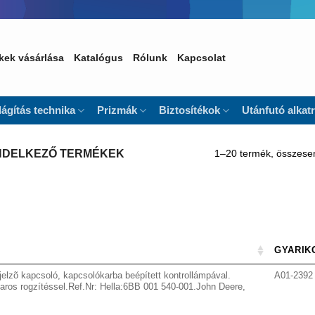
kek vásárlása
Katalógus
Rólunk
Kapcsolat
lágítás technika
Prizmák
Biztosítékok
Utánfutó alkat
1–20 termék, összese
ENDELKEZŐ TERMÉKEK
GYARIK
jelzõ kapcsoló, kapcsolókarba beépített kontrollámpával.
A01-2392
aros rogzítéssel.Ref.Nr: Hella:6BB 001 540-001.John Deere,