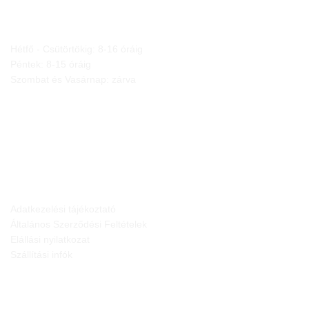
NYITVA TARTÁS
Hétfő - Csütörtökig: 8-16 óráig
Péntek: 8-15 óráig
Szombat és Vasárnap: zárva
JOGI NYILATKOZATOK
Adatkezelési tájékoztató
Általános Szerződési Feltételek
Elállási nyilatkozat
Szállítási infók