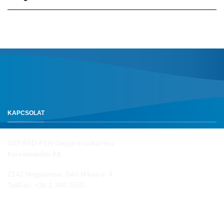
KAPCSOLAT
GEPÁRD-FEN Gépjárműalkatrész
Kereskedelmi Kft.
2142 Nagytarcsa, Déri Miksa u. 4.
Tel/Fax:
+36 1 340 2550