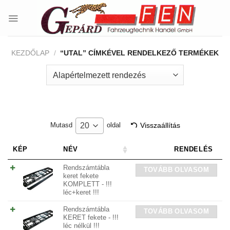
Skip
to
content
KEZDŐLAP
/
“UTAL” CÍMKÉVEL RENDELKEZŐ TERMÉKEK
Visszaállítás
20
Mutasd
oldal
KÉP
NÉV
RENDELÉS
Rendszámtábla
TOVÁBB OLVASOM
keret fekete
KOMPLETT - !!!
léc+keret !!!
Rendszámtábla
TOVÁBB OLVASOM
KERET fekete - !!!
léc nélkül !!!