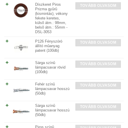
Díszkeret Piros
TOVÁBB OLVASOM
Prizma gyûrû
(kismintás), vékony
fekete keretes,
külsõ átm.: 98mm,
belsõ átm.: 55mm -
DSL-3053
P126 Fényszóró
TOVÁBB OLVASOM
állító mûanyag
patent (100db)
Sárga színû
TOVÁBB OLVASOM
lámpacsavar rövid
(100db)
Fehér színû
TOVÁBB OLVASOM
lámpacsavar hosszú
(50db)
Sárga színû
TOVÁBB OLVASOM
lámpacsavar hosszú
(50db)
Piros színû