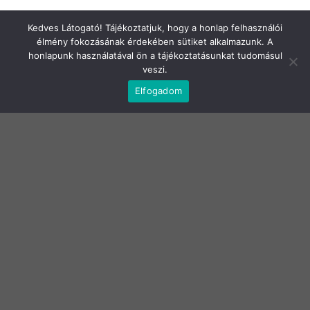
Kedves Látogató! Tájékoztatjuk, hogy a honlap felhasználói
élmény fokozásának érdekében sütiket alkalmazunk. A
honlapunk használatával ön a tájékoztatásunkat tudomásul
veszi.
JOGI NYILATKOZATOK
Elfogadom
Adatkezelési tájékoztató
Általános Szerződési Feltételek
Elállási nyilatkozat
Szállítási infók