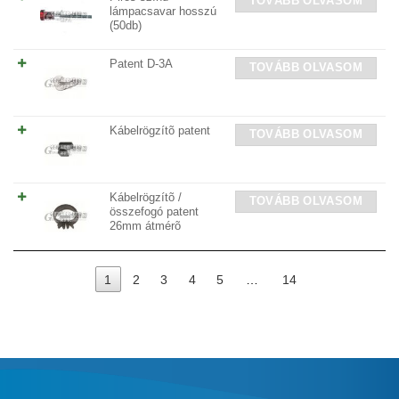
TOVÁBB OLVASOM
lámpacsavar hosszú
(50db)
Patent D-3A
TOVÁBB OLVASOM
Kábelrögzítõ patent
TOVÁBB OLVASOM
Kábelrögzítõ /
TOVÁBB OLVASOM
összefogó patent
26mm átmérõ
1
2
3
4
5
…
14