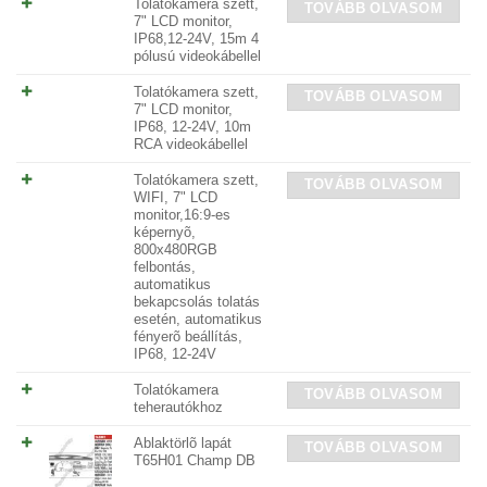
Tolatókamera szett,
TOVÁBB OLVASOM
7" LCD monitor,
IP68,12-24V, 15m 4
pólusú videokábellel
Tolatókamera szett,
TOVÁBB OLVASOM
7" LCD monitor,
IP68, 12-24V, 10m
RCA videokábellel
Tolatókamera szett,
TOVÁBB OLVASOM
WIFI, 7" LCD
monitor,16:9-es
képernyõ,
800x480RGB
felbontás,
automatikus
bekapcsolás tolatás
esetén, automatikus
fényerõ beállítás,
IP68, 12-24V
Tolatókamera
TOVÁBB OLVASOM
teherautókhoz
Ablaktörlõ lapát
TOVÁBB OLVASOM
T65H01 Champ DB