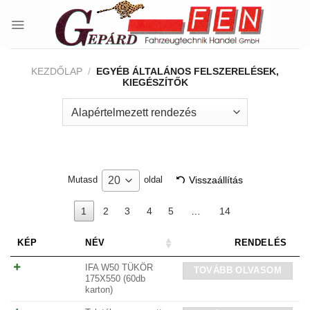
Skip
to
content
KEZDŐLAP
/
EGYÉB ÁLTALÁNOS FELSZERELÉSEK,
KIEGÉSZÍTŐK
Visszaállítás
20
Mutasd
oldal
1
2
3
4
5
…
14
KÉP
NÉV
RENDELÉS
IFA W50 TÜKÖR
TOVÁBB OLVASOM
175X550 (60db
karton)