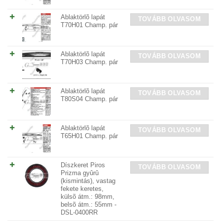
Ablaktörlõ lapát
TOVÁBB OLVASOM
T70H01 Champ. pár
Ablaktörlõ lapát
TOVÁBB OLVASOM
T70H03 Champ. pár
Ablaktörlõ lapát
TOVÁBB OLVASOM
T80S04 Champ. pár
Ablaktörlõ lapát
TOVÁBB OLVASOM
T65H01 Champ. pár
Díszkeret Piros
TOVÁBB OLVASOM
Prizma gyûrû
(kismintás), vastag
fekete keretes,
külsõ átm.: 98mm,
belsõ átm.: 55mm -
DSL-0400RR