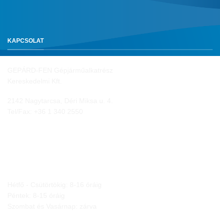
KAPCSOLAT
GEPÁRD-FEN Gépjárműalkatrész
Kereskedelmi Kft.
2142 Nagytarcsa, Déri Miksa u. 4.
Tel/Fax:
+36 1 340 2550
NYITVA TARTÁS
Hétfő - Csütörtökig: 8-16 óráig
Péntek: 8-15 óráig
Szombat és Vasárnap: zárva