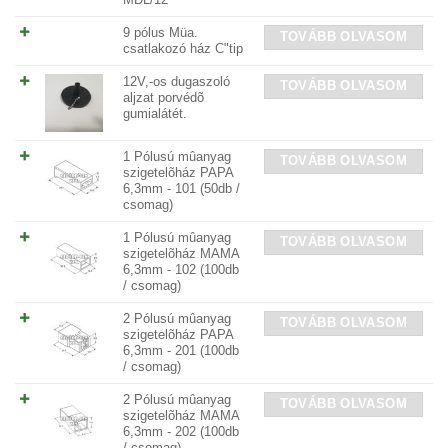
9 pólus Müa.
TOVÁBB OLVASOM
csatlakozó ház C"tip
12V,-os dugaszoló
TOVÁBB OLVASOM
aljzat porvédõ
gumialátét.
1 Pólusú mûanyag
TOVÁBB OLVASOM
szigetelõház PAPA
6,3mm - 101 (50db /
csomag)
1 Pólusú mûanyag
TOVÁBB OLVASOM
szigetelõház MAMA
6,3mm - 102 (100db
/ csomag)
2 Pólusú mûanyag
TOVÁBB OLVASOM
szigetelõház PAPA
6,3mm - 201 (100db
/ csomag)
2 Pólusú mûanyag
TOVÁBB OLVASOM
szigetelõház MAMA
6,3mm - 202 (100db
/ csomag)