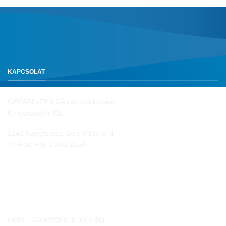
KAPCSOLAT
GEPÁRD-FEN Gépjárműalkatrész
Kereskedelmi Kft.
2142 Nagytarcsa, Déri Miksa u. 4.
Tel/Fax:
+36 1 340 2550
NYITVA TARTÁS
Hétfő - Csütörtökig: 8-16 óráig