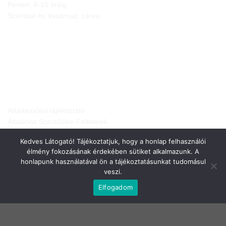
Péntek: 8-15 óráig
Szombat és Vasárnap: zárva
JOGI NYILATKOZATOK
Adatkezelési tájékoztató
Általános Szerződési Feltételek
Elállási nyilatkozat
Kedves Látogató! Tájékoztatjuk, hogy a honlap felhasználói
Szállítási infók
élmény fokozásának érdekében sütiket alkalmazunk. A
honlapunk használatával ön a tájékoztatásunkat tudomásul
veszi.
Elfogadom