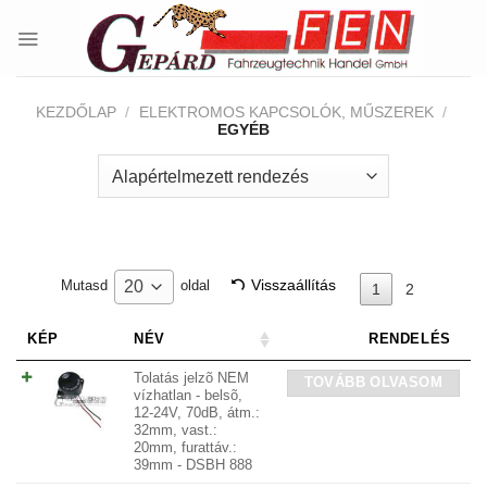
Skip
to
content
KEZDŐLAP
/
ELEKTROMOS KAPCSOLÓK, MŰSZEREK
/
EGYÉB
Visszaállítás
20
Mutasd
oldal
1
2
KÉP
NÉV
RENDELÉS
Tolatás jelzõ NEM
TOVÁBB OLVASOM
vízhatlan - belsõ,
12-24V, 70dB, átm.:
32mm, vast.:
20mm, furattáv.:
39mm - DSBH 888