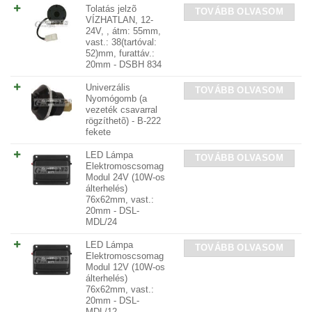
Tolatás jelzõ
TOVÁBB OLVASOM
VÍZHATLAN, 12-
24V, , átm: 55mm,
vast.: 38(tartóval:
52)mm, furattáv.:
20mm - DSBH 834
Univerzális
TOVÁBB OLVASOM
Nyomógomb (a
vezeték csavarral
rögzíthetõ) - B-222
fekete
LED Lámpa
TOVÁBB OLVASOM
Elektromoscsomag
Modul 24V (10W-os
álterhelés)
76x62mm, vast.:
20mm - DSL-
MDL/24
LED Lámpa
TOVÁBB OLVASOM
Elektromoscsomag
Modul 12V (10W-os
álterhelés)
76x62mm, vast.:
20mm - DSL-
MDL/12