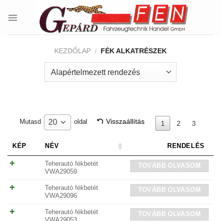
Skip
to
content
KEZDŐLAP
/
FÉK ALKATRÉSZEK
Visszaállítás
20
Mutasd
oldal
1
2
3
KÉP
NÉV
RENDELÉS
Teherautó fékbetét
TOVÁBB OLVASOM
VWA29059
Teherautó fékbetét
TOVÁBB OLVASOM
VWA29096
Teherautó fékbetét
TOVÁBB OLVASOM
VWA29053