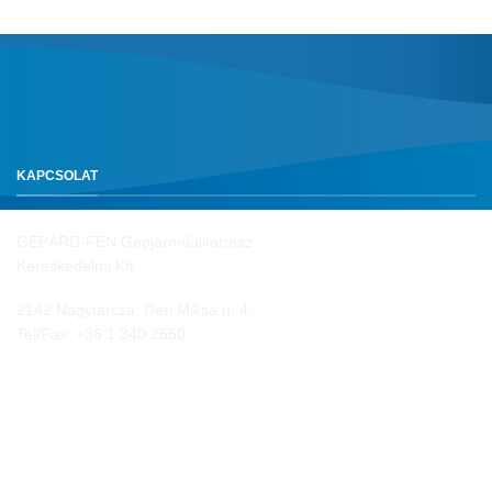
KAPCSOLAT
GEPÁRD-FEN Gépjárműalkatrész
Kereskedelmi Kft.
2142 Nagytarcsa, Déri Miksa u. 4.
Tel/Fax:
+36 1 340 2550
NYITVA TARTÁS