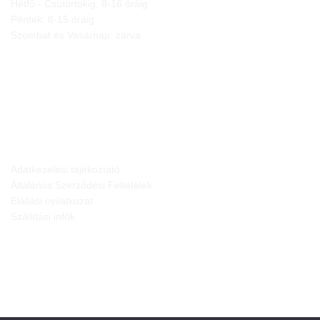
Hétfő - Csütörtökig: 8-16 óráig
Péntek: 8-15 óráig
Szombat és Vasárnap: zárva
JOGI NYILATKOZATOK
Adatkezelési tájékoztató
Általános Szerződési Feltételek
Elállási nyilatkozat
Szállítási infók