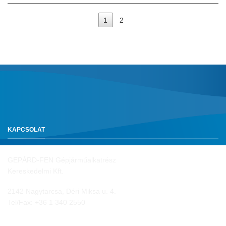
1
2
KAPCSOLAT
GEPÁRD-FEN Gépjárműalkatrész
Kereskedelmi Kft.
2142 Nagytarcsa, Déri Miksa u. 4.
Tel/Fax:
+36 1 340 2550