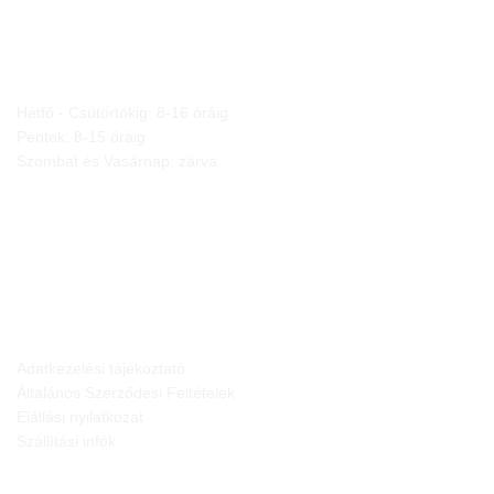
NYITVA TARTÁS
Hétfő - Csütörtökig: 8-16 óráig
Péntek: 8-15 óráig
Szombat és Vasárnap: zárva
JOGI NYILATKOZATOK
Adatkezelési tájékoztató
Általános Szerződési Feltételek
Elállási nyilatkozat
Szállítási infók