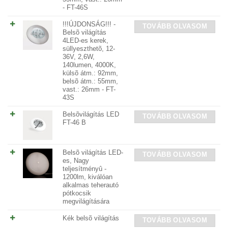
- FT-46S
!!!ÚJDONSÁG!!! -
TOVÁBB OLVASOM
Belsõ világítás
4LED-es kerek,
süllyeszthetõ, 12-
36V, 2,6W,
140lumen, 4000K,
külsõ átm.: 92mm,
belsõ átm.: 55mm,
vast.: 26mm - FT-
43S
Belsõvilágítás LED
TOVÁBB OLVASOM
FT-46 B
Belsõ világítás LED-
TOVÁBB OLVASOM
es, Nagy
teljesítményû -
1200lm, kiválóan
alkalmas teherautó
pótkocsik
megvilágítására
Kék belsõ világítás
TOVÁBB OLVASOM