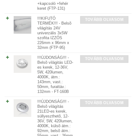
+kapcsoló +fehér
keret (FTP-131)
!!!KIFUTÓ
TOVÁBB OLVASOM
TERMÉK!!! - Belsõ
világítás 24V
univerzális 3x5W
szofita IZZÓS
226mm x 96mm x
32mm (FTP-95)
!!!ÚJDONSÁG!!! -
TOVÁBB OLVASOM
Belsõ világitás LED-
es kerek, 12-36V,
5W, 420lumen,
4000K, átm.:
143mm, vast.:
50mm, furattáv.:
132mm - FT-160B
!!!ÚJDONSÁG!!! -
TOVÁBB OLVASOM
Belsõ világítás
21LED-es kerek,
süllyeszthetõ, 12-
36V, 5W, 420lumen,
4000K, külsõ átm.:
92mm, belsõ átm.:
55mm, vast.: 26mm