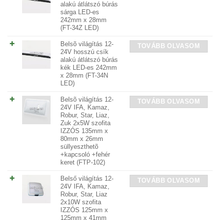
alakú átlátszó búrás
sárga LED-es
242mm x 28mm
(FT-34Z LED)
Belsõ világítás 12-
TOVÁBB OLVASOM
24V hosszú csík
alakú átlátszó búrás
kék LED-es 242mm
x 28mm (FT-34N
LED)
Belsõ világítás 12-
TOVÁBB OLVASOM
24V IFA, Kamaz,
Robur, Star, Liaz,
Zuk 2x5W szofita
IZZÓS 135mm x
80mm x 26mm
süllyeszthetõ
+kapcsoló +fehér
keret (FTP-102)
Belső világítás 12-
TOVÁBB OLVASOM
24V IFA, Kamaz,
Robur, Star, Liaz
2x10W szofita
IZZÓS 125mm x
125mm x 41mm