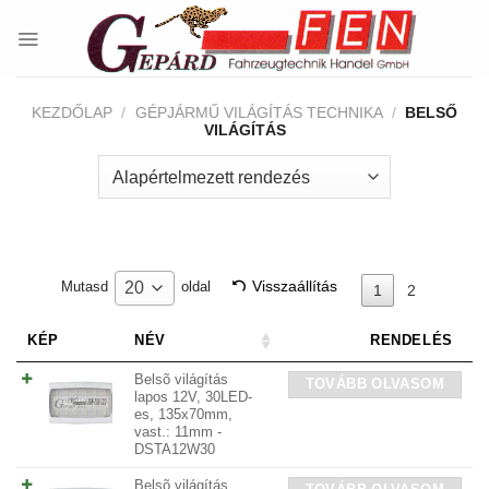
Skip
to
content
KEZDŐLAP
/
GÉPJÁRMŰ VILÁGÍTÁS TECHNIKA
/
BELSŐ
VILÁGÍTÁS
Visszaállítás
20
Mutasd
oldal
1
2
KÉP
NÉV
RENDELÉS
Belsõ világítás
TOVÁBB OLVASOM
lapos 12V, 30LED-
es, 135x70mm,
vast.: 11mm -
DSTA12W30
Belsõ világítás