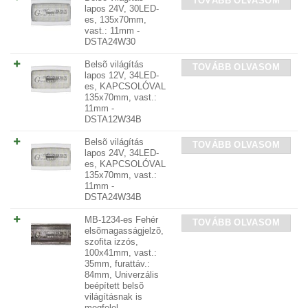
TOVÁBB OLVASOM
lapos 24V, 30LED-
es, 135x70mm,
vast.: 11mm -
DSTA24W30
Belsõ világítás
TOVÁBB OLVASOM
lapos 12V, 34LED-
es, KAPCSOLÓVAL
135x70mm, vast.:
11mm -
DSTA12W34B
Belsõ világítás
TOVÁBB OLVASOM
lapos 24V, 34LED-
es, KAPCSOLÓVAL
135x70mm, vast.:
11mm -
DSTA24W34B
MB-1234-es Fehér
TOVÁBB OLVASOM
elsõmagasságjelzõ,
szofita izzós,
100x41mm, vast.:
35mm, furattáv.:
84mm, Univerzális
beépített belsõ
világításnak is
megfelel -