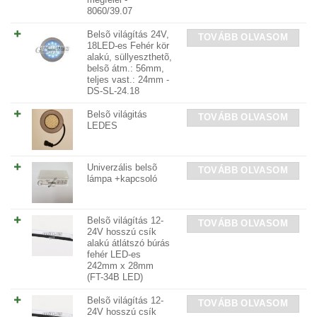
8060/39.07
Belsõ világítás 24V,
TOVÁBB OLVASOM
18LED-es Fehér kör
alakú, süllyeszthetõ,
belsõ átm.: 56mm,
teljes vast.: 24mm -
DS-SL-24.18
Belsõ világitás
TOVÁBB OLVASOM
LEDES
Univerzális belsõ
TOVÁBB OLVASOM
lámpa +kapcsoló
Belsõ világítás 12-
TOVÁBB OLVASOM
24V hosszú csík
alakú átlátszó búrás
fehér LED-es
242mm x 28mm
(FT-34B LED)
Belsõ világítás 12-
TOVÁBB OLVASOM
24V hosszú csík