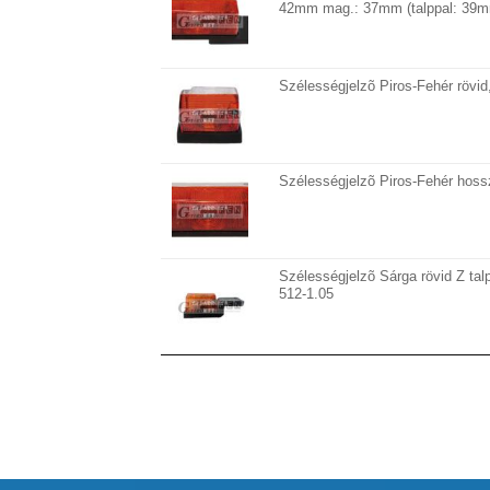
42mm mag.: 37mm (talppal: 39mm
Szélességjelzõ Piros-Fehér rövi
Szélességjelzõ Piros-Fehér hos
Szélességjelzõ Sárga rövid Z ta
512-1.05