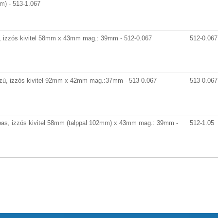
) - 513-1.067
d, izzós kivitel 58mm x 43mm mag.: 39mm - 512-0.067
512-0.067
szú, izzós kivitel 92mm x 42mm mag.:37mm - 513-0.067
513-0.067
lpas, izzós kivitel 58mm (talppal 102mm) x 43mm mag.: 39mm -
512-1.05