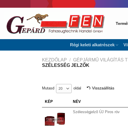
Skip
to
content
Termé
Régi keleti alkatrészek
Vi
KEZDŐLAP
/
GÉPJÁRMŰ VILÁGÍTÁS 
SZÉLESSÉG JELZŐK
Visszaállítás
Mutasd
oldal
20
KÉP
NÉV
Szélességjelzõ ÚJ Piros röv