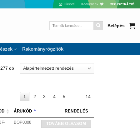
Hírlevél
Kedvencek
REGISZTRÁCIÓ
Keresés
Belépés
a
következőre:
részek
Rakományrögzítők
 277 db
1
2
3
4
5
…
14
OD
ÁRUKÓD
RENDELÉS
BF-
BOP0008
TOVÁBB OLVASOM