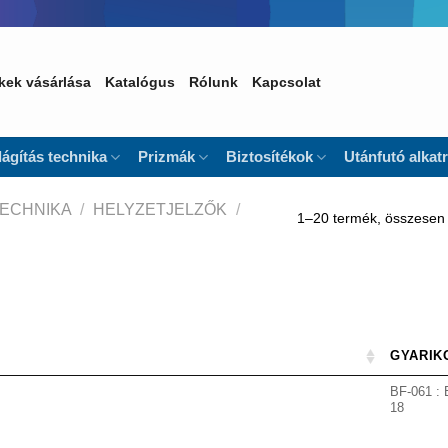
kek vásárlása
Katalógus
Rólunk
Kapcsolat
lágítás technika
Prizmák
Biztosítékok
Utánfutó alkat
TECHNIKA
/
HELYZETJELZŐK
/
1–20 termék, összesen
GYARIK
BF-061 : 
18