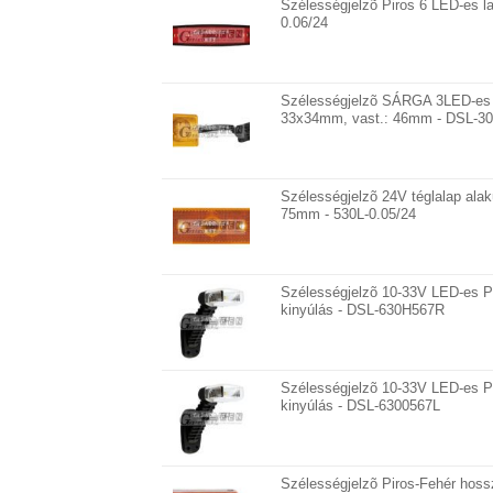
Szélességjelzõ Piros 6 LED-es l
0.06/24
Szélességjelzõ SÁRGA 3LED-es 
33x34mm, vast.: 46mm - DSL-30
Szélességjelzõ 24V téglalap ala
75mm - 530L-0.05/24
Szélességjelzõ 10-33V LED-es P
kinyúlás - DSL-630H567R
Szélességjelzõ 10-33V LED-es P
kinyúlás - DSL-6300567L
Szélességjelzõ Piros-Fehér hossz