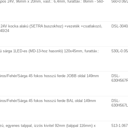
apos 24V, 96mm x 20mm, vast.: 6,4mm, furattáv.: 86mm - 560-
560-0.06/
24V kocka alakú (SETRA buszokhoz) +vezeték +csatlakozó,
DSL-3040
40/24
kú sárga 1LED-es (MD-13-hoz hasonló) 120x45mm, furattáv.:
530L-0.05
iros/Fehér/Sárga 45 fokos hosszú ferde JOBB oldal 149mm
DSL-
630H567
iros/Fehér/Sárga 45 fokos hosszú ferde BAL oldal 149mm
DSL-
630H567L
ú, egyenes talppal, izzós kivitel 92mm (talppal 116mm) x
513-1.067