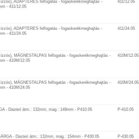
izzós), ADAPTERES felfogatás - fogaskerékmeghajtás -
411/12.05
mm - 411/12.05
izzós), ADAPTERES felfogatás - fogaskerékmeghajtás -
411/24.05
mm - 411/24.05
 izzós), MÁGNESTALPAS felfogatás - fogaskerékmeghajtás -
410M/12.05
1mm - 410M/12.05
 izzós), MÁGNESTALPAS felfogatás - fogaskerékmeghajtás -
410M/24.05
1mm - 410M/24.05
A - Dasteri átm.: 132mm, mag.: 149mm - P410.05
P-410.05
ÁRGA - Dasteri átm.: 132mm, mag.: 154mm - P430.05
P-430.05