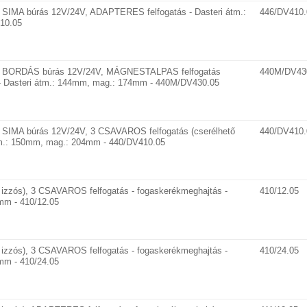
 SIMA búrás 12V/24V, ADAPTERES felfogatás - Dasteri átm.:
446/DV410.
10.05
pa BORDÁS búrás 12V/24V, MÁGNESTALPAS felfogatás
440M/DV43
) - Dasteri átm.: 144mm, mag.: 174mm - 440M/DV430.05
 SIMA búrás 12V/24V, 3 CSAVAROS felfogatás (cserélhető
440/DV410.
átm.: 150mm, mag.: 204mm - 440/DV410.05
izzós), 3 CSAVAROS felfogatás - fogaskerékmeghajtás -
410/12.05
mm - 410/12.05
izzós), 3 CSAVAROS felfogatás - fogaskerékmeghajtás -
410/24.05
mm - 410/24.05