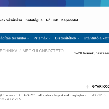
kek vásárlása
Katalógus
Rólunk
Kapcsolat
lágítás technika
Prizmák
Biztosítékok
Utánfutó alkat
TECHNIKA
/
MEGKÜLÖNBÖZTETŐ
1–20 termék, összese
GYARIKO
H3 izzós), 3 CSAVAROS felfogatás - fogaskerékmeghajtás -
430/12.05
mm - 430/12.05