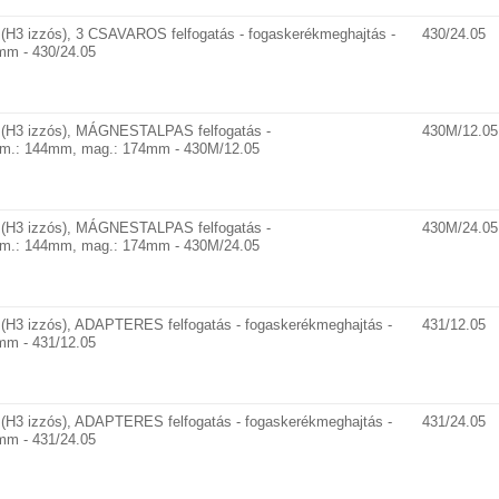
H3 izzós), 3 CSAVAROS felfogatás - fogaskerékmeghajtás -
430/24.05
mm - 430/24.05
(H3 izzós), MÁGNESTALPAS felfogatás -
430M/12.05
átm.: 144mm, mag.: 174mm - 430M/12.05
(H3 izzós), MÁGNESTALPAS felfogatás -
430M/24.05
átm.: 144mm, mag.: 174mm - 430M/24.05
H3 izzós), ADAPTERES felfogatás - fogaskerékmeghajtás -
431/12.05
mm - 431/12.05
H3 izzós), ADAPTERES felfogatás - fogaskerékmeghajtás -
431/24.05
mm - 431/24.05