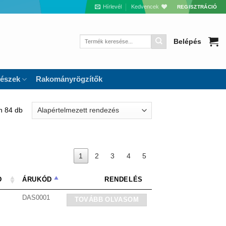
Hírlevél
Kedvencek
REGISZTRÁCIÓ
Keresés
Belépés
a
következőre:
részek
Rakományrögzítők
n 84 db
1
2
3
4
5
D
ÁRUKÓD
RENDELÉS
DAS0001
TOVÁBB OLVASOM