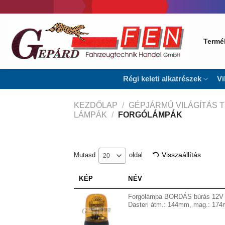
Skip
to
content
Termé
Régi keleti alkatrészek
Vi
KEZDŐLAP
/
GÉPJÁRMŰ VILÁGÍTÁS 
LÁMPÁK
/
FORGÓLÁMPÁK
Visszaállítás
Mutasd
oldal
20
KÉP
NÉV
Forgólámpa BORDÁS búrás 12V (
Dasteri átm.: 144mm, mag.: 174