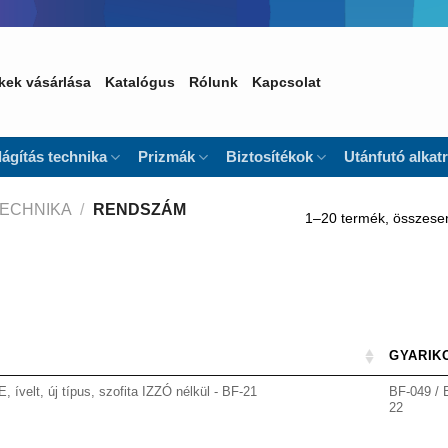
kek vásárlása
Katalógus
Rólunk
Kapcsolat
lágítás technika
Prizmák
Biztosítékok
Utánfutó alkat
TECHNIKA
/
RENDSZÁM
1–20 termék, összese
GYARIK
velt, új típus, szofita IZZÓ nélkül - BF-21
BF-049 / 
22