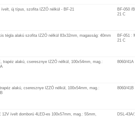
elt, új típus, szofita IZZÓ nélkül - BF-21
BF-050 /B
21 C
is tégla alakú szofita IZZÓ nélkül 83x32mm, magasság: 40mm
BF-051 : 
21 C
 trapéz alakú, cseresznye IZZÓ nélkül, 100x54mm, mag.:
8060/41A
1A
rapéz alakú, cseresznye IZZÓ nélkül, 100x54mm, mag.:
8060/41B
1B
 12V ívelt domború 4LED-es 100x57mm, mag.: 55mm,
DSL-43A/