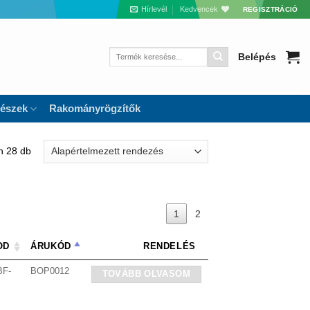
Hírlevél
Kedvencek
REGISZTRÁCIÓ
Keresés
Belépés
a
következőre:
részek
Rakományrögzítők
n 28 db
1
2
OD
ÁRUKÓD
RENDELÉS
BF-
BOP0012
TOVÁBB OLVASOM