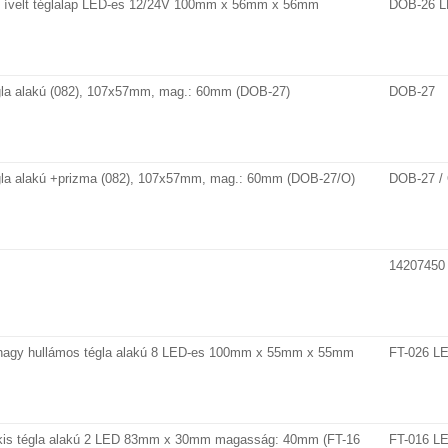
 ívelt téglalap LED-es 12/24V 100mm x 56mm x 56mm
DOB-26 
gla alakú (082), 107x57mm, mag.: 60mm (DOB-27)
DOB-27
gla alakú +prizma (082), 107x57mm, mag.: 60mm (DOB-27/O)
DOB-27 /
14207450
nagy hullámos tégla alakú 8 LED-es 100mm x 55mm x 55mm
FT-026 L
kis tégla alakú 2 LED 83mm x 30mm magasság: 40mm (FT-16
FT-016 L