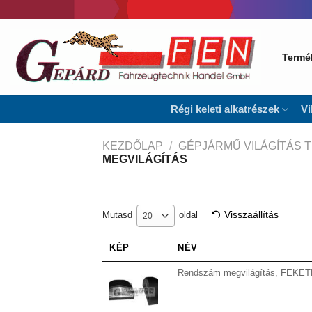
Skip
to
content
Termé
Régi keleti alkatrészek
Vi
KEZDŐLAP
/
GÉPJÁRMŰ VILÁGÍTÁS 
MEGVILÁGÍTÁS
Visszaállítás
Mutasd
oldal
20
KÉP
NÉV
Rendszám megvilágítás, FEKETE, í