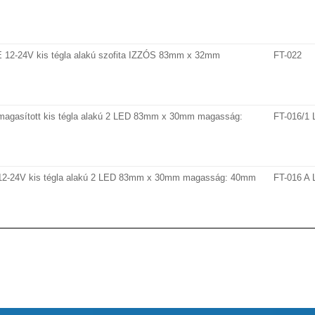
12-24V kis tégla alakú szofita IZZÓS 83mm x 32mm
FT-022
magasított kis tégla alakú 2 LED 83mm x 30mm magasság:
FT-016/1
12-24V kis tégla alakú 2 LED 83mm x 30mm magasság: 40mm
FT-016 A