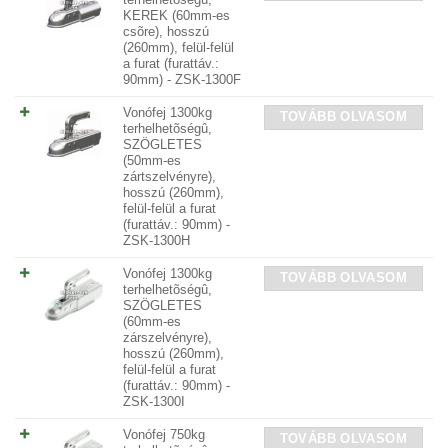
KEREK (60mm-es
csõre), hosszú
(260mm), felül-felül
a furat (furattáv.:
90mm) - ZSK-1300F
Vonófej 1300kg
TOVÁBB OLVASOM
terhelhetõségû,
SZÖGLETES
(50mm-es
zártszelvényre),
hosszú (260mm),
felül-felül a furat
(furattáv.: 90mm) -
ZSK-1300H
Vonófej 1300kg
TOVÁBB OLVASOM
terhelhetõségû,
SZÖGLETES
(60mm-es
zárszelvényre),
hosszú (260mm),
felül-felül a furat
(furattáv.: 90mm) -
ZSK-1300I
Vonófej 750kg
TOVÁBB OLVASOM