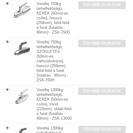
Vonófej 750kg
TOVÁBB OLVASOM
terhelhetõségû,
KEREK (60mm-es
csõre), hosszú
(259mm), felül-felül
a furat (furattáv.:
90mm) - ZSK-750D
Vonófej 750kg
TOVÁBB OLVASOM
terhelhetõségû,
SZÖGLETES
(50mm-es
zártszelvényre),
hosszú (259mm),
felül-felül a furat
(furattáv.: 90mm) -
ZSK-750H
Vonófej 1300kg
TOVÁBB OLVASOM
terhelhetõségû,
KEREK (50mm-es
csõre), rövid
(210mm), oldalt-felül
a furat (furattáv.:
40mm) - ZSK-1300D
Vonófej 1300kg
TOVÁBB OLVASOM
terhelhetõségû,