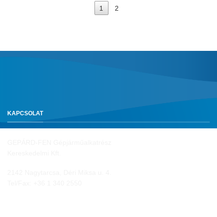
1
2
KAPCSOLAT
GEPÁRD-FEN Gépjárműalkatrész
Kereskedelmi Kft.
2142 Nagytarcsa, Déri Miksa u. 4.
Tel/Fax:
+36 1 340 2550