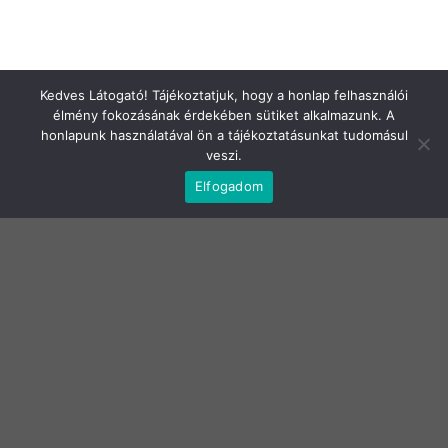
NYITVA TARTÁS
Hétfő - Csütörtökig: 8-16 óráig
Kedves Látogató! Tájékoztatjuk, hogy a honlap felhasználói
Péntek: 8-15 óráig
élmény fokozásának érdekében sütiket alkalmazunk. A
Szombat és Vasárnap: zárva
honlapunk használatával ön a tájékoztatásunkat tudomásul
veszi.
Elfogadom
JOGI NYILATKOZATOK
Adatkezelési tájékoztató
Általános Szerződési Feltételek
Elállási nyilatkozat
Szállítási infók