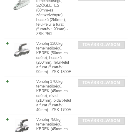
terhelhetõségû,
SZÖGLETES
(60mm-es
zártszelvényre),
hosszú (259mm),
felül-felül a furat
(furattáv.: 90mm) -
ZSK-750I
Vonófej 1300kg
TOVÁBB OLVASOM
terhelhetõségû,
KEREK (50mm-es
csõre), hosszú
(260mm), felül-felül
a furat (furattáv.:
90mm) - ZSK-1300E
Vonófej 1700kg
TOVÁBB OLVASOM
terhelhetõségû,
KEREK (45mm-es
csõre), rövid
(210mm), oldalt-felül
a furat (furattáv.:
40mm) - ZSK-1700A
Vonófej 750kg
TOVÁBB OLVASOM
terhelhetõségû,
KEREK (45mm-es