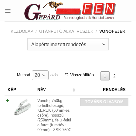
Skip
to
content
KEZDŐLAP
/
UTÁNFUTÓ ALKATRÉSZEK
/
VONÓFEJEK
Visszaállítás
20
Mutasd
oldal
1
2
KÉP
NÉV
RENDELÉS
Vonófej 750kg
TOVÁBB OLVASOM
terhelhetõségû,
KEREK (50mm-es
csõre), hosszú
(259mm), felül-felül
a furat (furattáv.:
90mm) - ZSK-750C