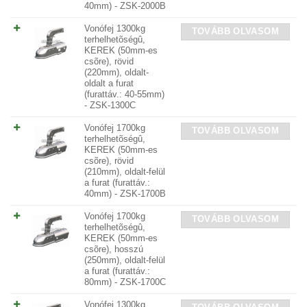
40mm) - ZSK-2000B
Vonófej 1300kg
TOVÁBB OLVASOM
terhelhetõségû,
KEREK (50mm-es
csõre), rövid
(220mm), oldalt-
oldalt a furat
(furattáv.: 40-55mm)
- ZSK-1300C
Vonófej 1700kg
TOVÁBB OLVASOM
terhelhetõségû,
KEREK (50mm-es
csõre), rövid
(210mm), oldalt-felül
a furat (furattáv.:
40mm) - ZSK-1700B
Vonófej 1700kg
TOVÁBB OLVASOM
terhelhetõségû,
KEREK (50mm-es
csõre), hosszú
(250mm), oldalt-felül
a furat (furattáv.:
80mm) - ZSK-1700C
Vonófej 1300kg