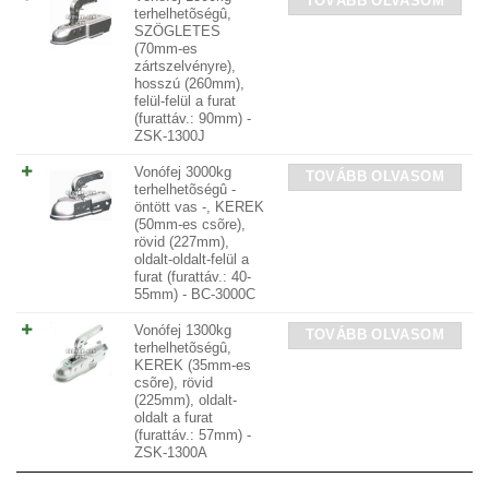
TOVÁBB OLVASOM
terhelhetõségû,
SZÖGLETES
(70mm-es
zártszelvényre),
hosszú (260mm),
felül-felül a furat
(furattáv.: 90mm) -
ZSK-1300J
Vonófej 3000kg
TOVÁBB OLVASOM
terhelhetõségû -
öntött vas -, KEREK
(50mm-es csõre),
rövid (227mm),
oldalt-oldalt-felül a
furat (furattáv.: 40-
55mm) - BC-3000C
Vonófej 1300kg
TOVÁBB OLVASOM
terhelhetõségû,
KEREK (35mm-es
csõre), rövid
(225mm), oldalt-
oldalt a furat
(furattáv.: 57mm) -
ZSK-1300A