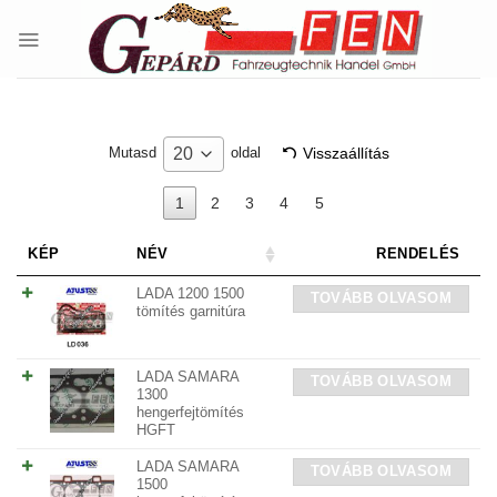
Skip
to
content
Visszaállítás
20
Mutasd
oldal
1
2
3
4
5
KÉP
NÉV
RENDELÉS
LADA 1200 1500
TOVÁBB OLVASOM
tömítés garnitúra
LADA SAMARA
TOVÁBB OLVASOM
1300
hengerfejtömítés
HGFT
LADA SAMARA
TOVÁBB OLVASOM
1500