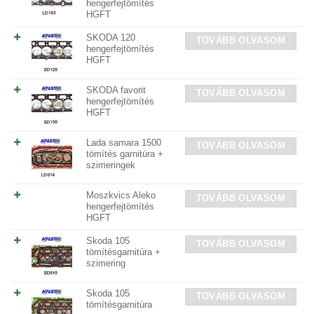
hengerfejtömítés
HGFT
SKODA 120
TOVÁBB OLVASOM
hengerfejtömítés
HGFT
SKODA favorit
TOVÁBB OLVASOM
hengerfejtömítés
HGFT
Lada samara 1500
TOVÁBB OLVASOM
tömítés garnitúra +
szimeringek
Moszkvics Aleko
TOVÁBB OLVASOM
hengerfejtömítés
HGFT
Skoda 105
TOVÁBB OLVASOM
tömítésgarnitúra +
szimering
Skoda 105
TOVÁBB OLVASOM
tömítésgarnitúra