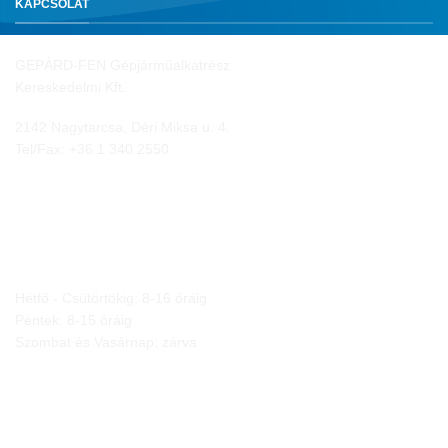
KAPCSOLAT
GEPÁRD-FEN Gépjárműalkatrész
Kereskedelmi Kft.
2142 Nagytarcsa, Déri Miksa u. 4.
Tel/Fax:
+36 1 340 2550
NYITVA TARTÁS
Hétfő - Csütörtökig: 8-16 óráig
Péntek: 8-15 óráig
Szombat és Vasárnap: zárva