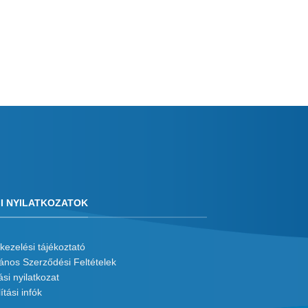
I NYILATKOZATOK
kezelési tájékoztató
lános Szerződési Feltételek
ási nyilatkozat
ítási infók