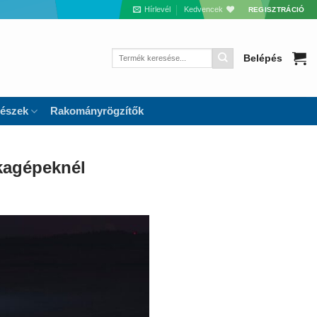
Hírlevél
Kedvencek
REGISZTRÁCIÓ
Keresés
Belépés
a
következőre:
részek
Rakományrögzítők
nkagépeknél