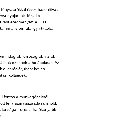
 fényszórókkal összehasonlítva a
nyt nyújtanak. Mivel a
rítást eredményez. A LED
mmal is bírnak, így ritkábban
hidegről, forróságról, vízről,
enállnak ezeknek a hatásoknak. Az
 a vibrációt, ütéseket és
tási költségek.
ívül fontos a munkagépeknél,
ott fény színvisszaadása is jobb,
biztonságához és a hatékonyabb
k.