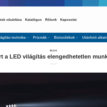
kek vásárlása
Katalógus
Rólunk
Kapcsolat
lágítás technika
Prizmák
Biztosítékok
Utánfutó alkat
BLOG
rt a LED világítás elengedhetetlen mu