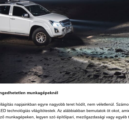
elengedhetetlen munkagépeknél
lágítás napjainkban egyre nagyobb teret hódít, nem véletlenül. Szám
 LED technológiás világítótestek. Az alábbiakban bemutatok öt okot, ami
böző munkagépeken, legyen szó építőipari, mezőgazdasági vagy egyéb 