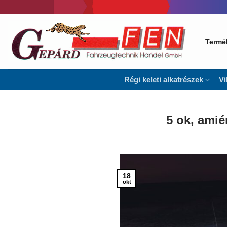
Skip
to
content
Termé
Régi keleti alkatrészek
Vi
5 ok, amié
18
okt