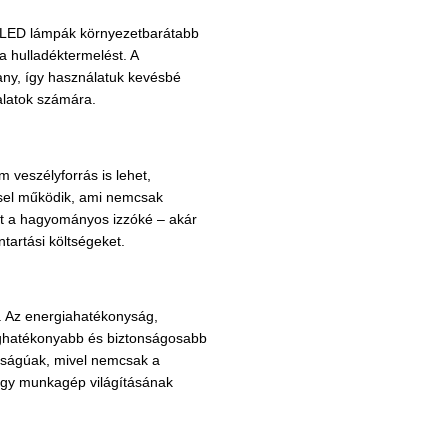
 LED lámpák környezetbarátabb
a hulladéktermelést. A
any, így használatuk kevésbé
lalatok számára.
veszélyforrás is lehet,
ssel működik, ami nemcsak
nt a hagyományos izzóké – akár
ntartási költségeket.
. Az energiahatékonyság,
éghatékonyabb és biztonságosabb
sságúak, mivel nemcsak a
egy munkagép világításának