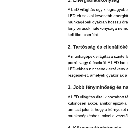
A LED világítás egyik legnagyob
LED-ek sokkal kevesebb energiát
munkagépek gyakran hosszú órák
fényforrások hatékonysága nemc
kell őket cserélni.
2.
Tartósság és ellenállók
A munkagépek világítása szinte f
porról vagy ütésekről. A LED lám
LED-ekben nincsenek érzékeny alk
rezgéseket, amelyek gyakoriak a 
3.
Jobb fényminőség és n
A LED világítás által kibocsátot
különösen akkor, amikor éjszaka v
ami azt jelenti, hogy a környeze
munkavégzéshez, mivel a vezetők 
4.
Környezettudatosság