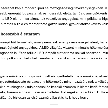
b szerepet kap a modern ipari és mezőgazdasági tevékenységekben. A
sebb energiát fogyasztanak és hosszabb élettartamúak, ami csökkenti 
n a LED-ek nem tartalmaznak veszélyes anyagokat, mint például a hig
en fontos a zöld és fenntartható gazdálkodási gyakorlatokat követő vál
 hosszabb élettartam
ségű hőt termelnek, amely nemcsak energiaveszteséget jelent, hanem 
nnak éghető anyagokhoz. A LED világítás viszont minimális hőtermelé
ágosabb is. Ezen felül a LED lámpák élettartama sokkal hosszabb, mi
i, hogy ritkábban kell őket cserélni, ami csökkenti az állásidőt és a karba
gyértelművé teszi, hogy miért vált elengedhetetlenné a munkagépeknél
rnyezettudatosság és alacsony hőtermelés mind hozzájárulnak a költs
k a munkagépek tulajdonosai és kezelői számára is kiemelkedő fonto
ik, hanem a hosszú távú üzemeltetési költségeket is csökkentik. Ha 
ilágítás biztosan az első számú választás kell, hogy legyen.