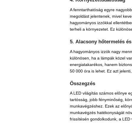
A fenntarthatóság egyre nagyob
megoldást jelentenek, mivel keve
hagyományos izzókkal ellentétbe
terheli a környezetet. Ez különös
5.
Alacsony hőtermelés és
A hagyományos izzók nagy mennyi
különösen, ha a lámpák közel va
energiatakarékos, hanem biztons
50 000 óra is lehet. Ez azt jelent
Összegzés
A LED világítás számos előnye e
tartósság, jobb fényminőség, kö
munkavégzéshez. Ezek az előnyö
munkavégzés hatékonyságát növel
frissítésén gondolkodunk, a LED v