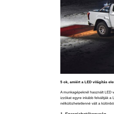
5 ok, amiért a LED világítás 
A munkagépeknél használt LED vi
izzókat egyre inkább felváltják a
nélkülözhetetlenné vált a külön
1.
Energiahatékonyság