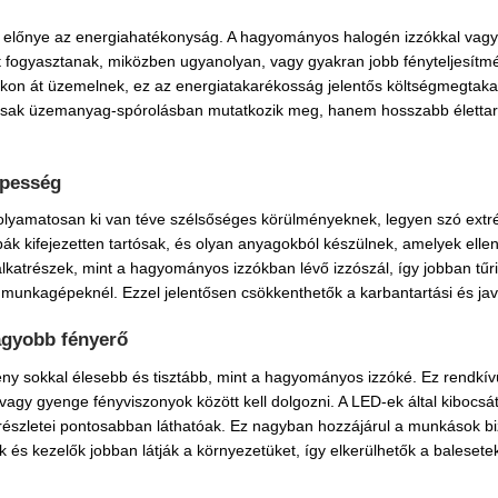
b előnye az energiahatékonyság. A hagyományos halogén izzókkal vagy
 fogyasztanak, miközben ugyanolyan, vagy gyakran jobb fényteljesítmé
on át üzemelnek, ez az energiatakarékosság jelentős költségmegtaka
sak üzemanyag-spórolásban mutatkozik meg, hanem hosszabb élettarta
épesség
olyamatosan ki van téve szélsőséges körülményeknek, legyen szó extrém 
pák kifejezetten tartósak, és olyan anyagokból készülnek, amelyek ell
atrészek, mint a hagyományos izzókban lévő izzószál, így jobban tűrik
munkagépeknél. Ezzel jelentősen csökkenthetők a karbantartási és javí
agyobb fényerő
t fény sokkal élesebb és tisztább, mint a hagyományos izzóké. Ez rendk
agy gyenge fényviszonyok között kell dolgozni. A LED-ek által kibocsát
t részletei pontosabban láthatóak. Ez nagyban hozzájárul a munkások 
és kezelők jobban látják a környezetüket, így elkerülhetők a balesete