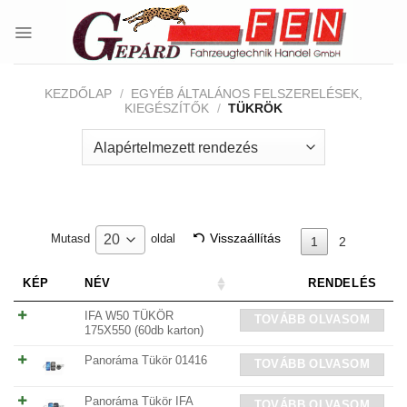
Skip
to
content
KEZDŐLAP
/
EGYÉB ÁLTALÁNOS FELSZERELÉSEK,
KIEGÉSZÍTŐK
/
TÜKRÖK
Visszaállítás
20
Mutasd
oldal
1
2
KÉP
NÉV
RENDELÉS
IFA W50 TÜKÖR
TOVÁBB OLVASOM
175X550 (60db karton)
Panoráma Tükör 01416
TOVÁBB OLVASOM
Panoráma Tükör IFA
TOVÁBB OLVASOM