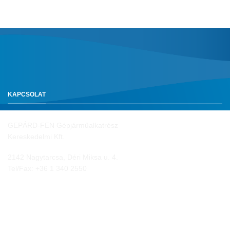
KAPCSOLAT
GEPÁRD-FEN Gépjárműalkatrész
Kereskedelmi Kft.
2142 Nagytarcsa, Déri Miksa u. 4.
Tel/Fax:
+36 1 340 2550
NYITVA TARTÁS