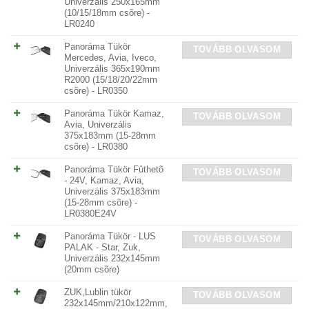
Univerzális 250x165mm
(10/15/18mm csõre) -
LR0240
Panoráma Tükör
TOVÁBB OLVASOM
Mercedes, Avia, Iveco,
Univerzális 365x190mm
R2000 (15/18/20/22mm
csõre) - LR0350
Panoráma Tükör Kamaz,
TOVÁBB OLVASOM
Avia, Univerzális
375x183mm (15-28mm
csõre) - LR0380
Panoráma Tükör Fûthetõ
TOVÁBB OLVASOM
- 24V, Kamaz, Avia,
Univerzális 375x183mm
(15-28mm csõre) -
LR0380E24V
Panoráma Tükör - LUS
TOVÁBB OLVASOM
PALAK - Star, Zuk,
Univerzális 232x145mm
(20mm csõre)
ZUK,Lublin tükör
TOVÁBB OLVASOM
232x145mm/210x122mm,