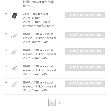
kiálló csavar átmérõje
8mm
ZUK, Lublin tükör
TOVÁBB OLVASOM
232x145mm /
210x122mm, kiálló
csavar átmérõje 6mm
!!!AKCIÓ!!! a készlet
TOVÁBB OLVASOM
erejéig - Tükör fűtőszál
200x110mm, 24V
!!!AKCIÓ!!! a készlet
TOVÁBB OLVASOM
erejéig - Tükör fűtőszál
250x128mm 24V
!!!AKCIÓ!!! a készlet
TOVÁBB OLVASOM
erejéig - Tükör fűtőszál
295x156mm 24V
!!!AKCIÓ!!! a készlet
TOVÁBB OLVASOM
erejéig - Tükör-fűtőszál
345x147mm 24V
1
2