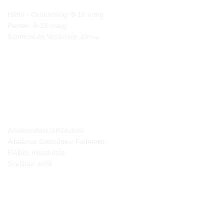
Hétfő - Csütörtökig: 8-16 óráig
Péntek: 8-15 óráig
Szombat és Vasárnap: zárva
JOGI NYILATKOZATOK
Adatkezelési tájékoztató
Általános Szerződési Feltételek
Elállási nyilatkozat
Szállítási infók