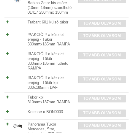
Barkas Zetor kis csõre
(10mm-18mm) szerelhetõ
01417 250mmx 150mm
Trabant 601 külsõ tükör
TOVÁBB OLVASOM
!!!AKCIÓ!!! a készlet
TOVÁBB OLVASOM
erejéig - Tükör
330mmx185mm RAMPA
!!!AKCIÓ!!! a készlet
TOVÁBB OLVASOM
erejéig - Tükör
330mmx185mm fűthető
RAMPA
!!!AKCIÓ!!! a készlet
TOVÁBB OLVASOM
erejéig - Tükör kpl
330x185mm DAF
Tükör kpl
TOVÁBB OLVASOM
319mmx187mm RAMPA
Keresse a BON0003
TOVÁBB OLVASOM
Panoráma Tükör
TOVÁBB OLVASOM
Mercedes, Star,