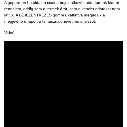
A
gepardfen.hu
oldalon csak a bejelentkezés után tudunk leadni
rendelést, addig sem a termék árát, sem a készlet adatokat nem
látjuk. A BEJELENTKEZÉS gombra kattintva megadjuk a
megjelenő űrlapon a felhasználónevet, és a jelszót.
Videó: