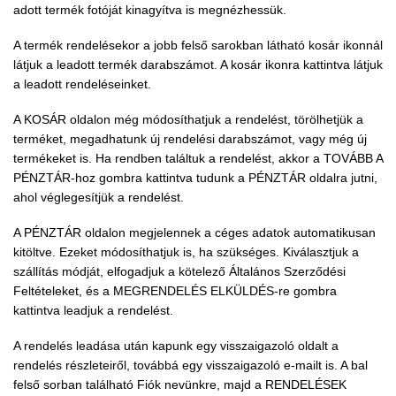
adott termék fotóját kinagyítva is megnézhessük.
A termék rendelésekor a jobb felső sarokban látható kosár ikonnál
látjuk a leadott termék darabszámot. A kosár ikonra kattintva látjuk
a leadott rendeléseinket.
A KOSÁR oldalon még módosíthatjuk a rendelést, törölhetjük a
terméket, megadhatunk új rendelési darabszámot, vagy még új
termékeket is. Ha rendben találtuk a rendelést, akkor a TOVÁBB A
PÉNZTÁR-hoz gombra kattintva tudunk a PÉNZTÁR oldalra jutni,
ahol véglegesítjük a rendelést.
A PÉNZTÁR oldalon megjelennek a céges adatok automatikusan
kitöltve. Ezeket módosíthatjuk is, ha szükséges. Kiválasztjuk a
szállítás módját, elfogadjuk a kötelező Általános Szerződési
Feltételeket, és a MEGRENDELÉS ELKÜLDÉS-re gombra
kattintva leadjuk a rendelést.
A rendelés leadása után kapunk egy visszaigazoló oldalt a
rendelés részleteiről, továbbá egy visszaigazoló e-mailt is. A bal
felső sorban található Fiók nevünkre, majd a RENDELÉSEK