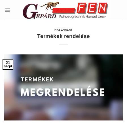
Skip
to
content
HASZNÁLAT
Termékek rendelése
21
szept