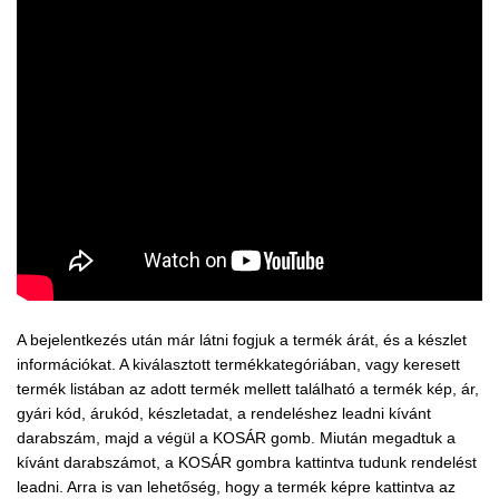
A bejelentkezés után már látni fogjuk a termék árát, és a készlet
információkat. A kiválasztott termékkategóriában, vagy keresett
termék listában az adott termék mellett található a termék kép, ár,
gyári kód, árukód, készletadat, a rendeléshez leadni kívánt
darabszám, majd a végül a KOSÁR gomb. Miután megadtuk a
kívánt darabszámot, a KOSÁR gombra kattintva tudunk rendelést
leadni. Arra is van lehetőség, hogy a termék képre kattintva az