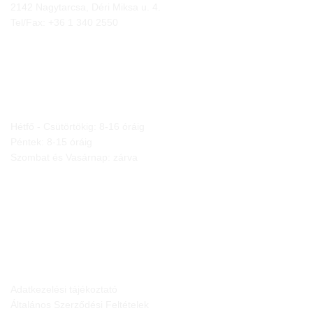
2142 Nagytarcsa, Déri Miksa u. 4.
Tel/Fax:
+36 1 340 2550
NYITVA TARTÁS
Hétfő - Csütörtökig: 8-16 óráig
Péntek: 8-15 óráig
Szombat és Vasárnap: zárva
JOGI NYILATKOZATOK
Adatkezelési tájékoztató
Általános Szerződési Feltételek