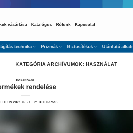
kek vásárlása
Katalógus
Rólunk
Kapcsolat
lágítás technika
Prizmák
Biztosítékok
Utánfutó alkat
KATEGÓRIA ARCHÍVUMOK:
HASZNÁLAT
HASZNÁLAT
ermékek rendelése
TED ON
2021.09.21.
BY
TOTHTAMAS