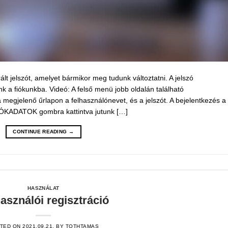
t jelszót, amelyet bármikor meg tudunk változtatni. A jelszó
k a fiókunkba. Videó: A felső menü jobb oldalán található
jelenő űrlapon a felhasználónevet, és a jelszót. A bejelentkezés a 
FIÓKADATOK gombra kattintva jutunk […]
CONTINUE READING
→
HASZNÁLAT
asználói regisztráció
TED ON
2021.09.21.
BY
TOTHTAMAS