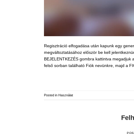
Regisztráció elfogadása után kapunk egy generál
megváltoztatásához először be kell jelentkeznün
BEJELENTKEZÉS gombra kattintva megadjuk a meg
felső sorban található Fiók nevünkre, majd a 
Posted in
Használat
Felh
POS