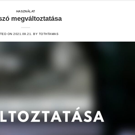
HASZNÁLAT
szó megváltoztatása
TED ON
2021.09.21.
BY
TOTHTAMAS