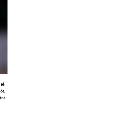
mék
ót.
ánt