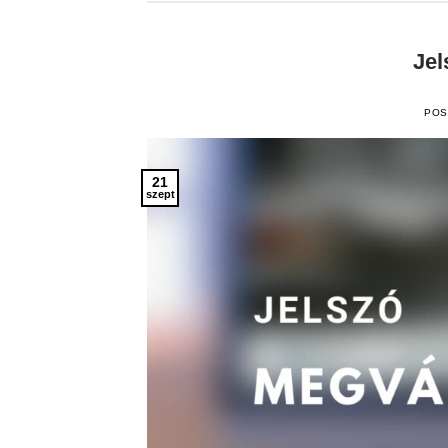
Jel
POS
21
szept