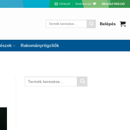
Hírlevél
Kedvencek
REGISZTRÁCIÓ
Keresés
Belépés
a
következőre:
részek
Rakományrögzítők
Keresés
a
következőre: