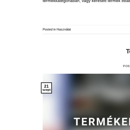
termékkategóriában, vagy keresett termék list
Posted in
Használat
T
POS
21
szept