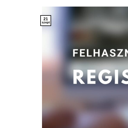
21
szept