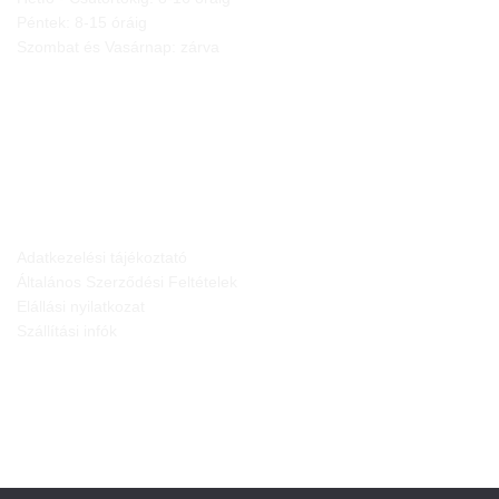
Péntek: 8-15 óráig
Szombat és Vasárnap: zárva
JOGI NYILATKOZATOK
Adatkezelési tájékoztató
Általános Szerződési Feltételek
Elállási nyilatkozat
Szállítási infók