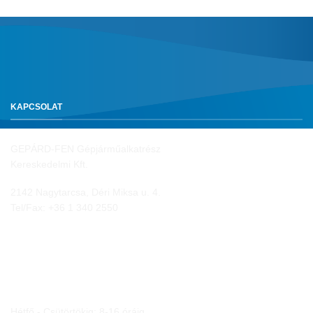
KAPCSOLAT
GEPÁRD-FEN Gépjárműalkatrész
Kereskedelmi Kft.
2142 Nagytarcsa, Déri Miksa u. 4.
Tel/Fax:
+36 1 340 2550
NYITVA TARTÁS
Hétfő - Csütörtökig: 8-16 óráig