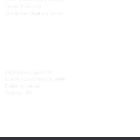
Péntek: 8-15 óráig
Szombat és Vasárnap: zárva
JOGI NYILATKOZATOK
Adatkezelési tájékoztató
Általános Szerződési Feltételek
Elállási nyilatkozat
Szállítási infók