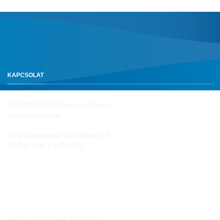
KAPCSOLAT
GEPÁRD-FEN Gépjárműalkatrész
Kereskedelmi Kft.
2142 Nagytarcsa, Déri Miksa u. 4.
Tel/Fax:
+36 1 340 2550
NYITVA TARTÁS
Hétfő - Csütörtökig: 8-16 óráig