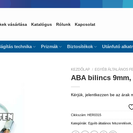
kek vásárlása
Katalógus
Rólunk
Kapcsolat
lágítás technika
Prizmák
Biztosítékok
Utánfutó alkat
KEZDŐLAP
/
EGYÉB ÁLTALÁNOS F
ABA bilincs 9mm, 
Kedvencekhez
Kérjük, jelentkezzen be az árak
Cikkszám:
HER0315
Kategóriák:
Egyéb általános felszerelések,