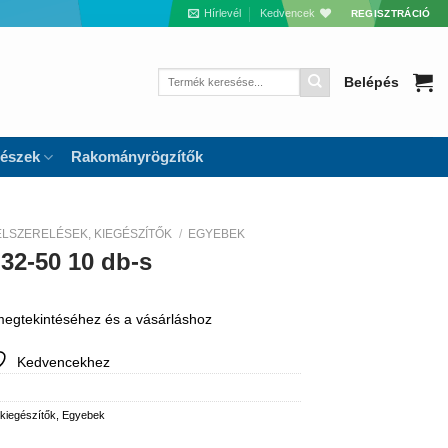
Hírlevél
Kedvencek
REGISZTRÁCIÓ
Keresés
Belépés
a
következőre:
részek
Rakományrögzítők
ELSZERELÉSEK, KIEGÉSZÍTŐK
/
EGYEBEK
32-50 10 db-s
 megtekintéséhez és a vásárláshoz
Kedvencekhez
 kiegészítők
,
Egyebek