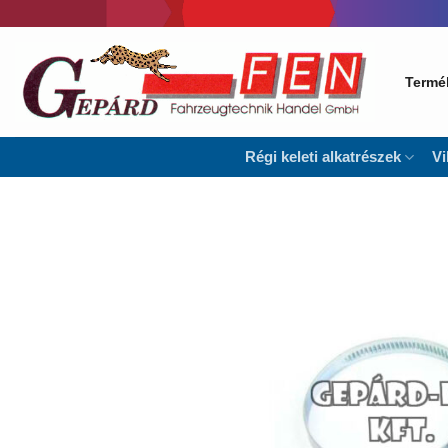
Skip
to
content
Termé
Régi keleti alkatrészek
Vi