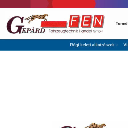
Skip
to
content
Termé
Régi keleti alkatrészek
Vi