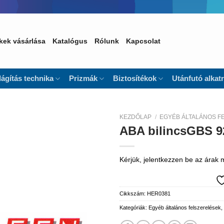
kek vásárlása
Katalógus
Rólunk
Kapcsolat
lágítás technika
Prizmák
Biztosítékok
Utánfutó alkat
KEZDŐLAP
/
EGYÉB ÁLTALÁNOS F
ABA bilincsGBS 
Kedvencekhez
Kérjük, jelentkezzen be az árak
Cikkszám:
HER0381
Kategóriák:
Egyéb általános felszerelések,