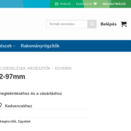
Hírlevél
Kedvencek
REGISZTRÁCIÓ
Keresés
Belépés
a
következőre:
részek
Rakományrögzítők
ELSZERELÉSEK, KIEGÉSZÍTŐK
/
EGYEBEK
92-97mm
 megtekintéséhez és a vásárláshoz
Kedvencekhez
 kiegészítők
,
Egyebek