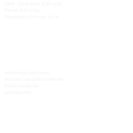
Hétfő - Csütörtökig: 8-16 óráig
Péntek: 8-15 óráig
Szombat és Vasárnap: zárva
JOGI NYILATKOZATOK
Adatkezelési tájékoztató
Általános Szerződési Feltételek
Elállási nyilatkozat
Szállítási infók