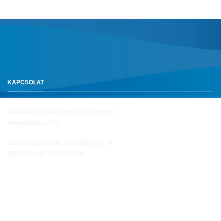
KAPCSOLAT
GEPÁRD-FEN Gépjárműalkatrész
Kereskedelmi Kft.
2142 Nagytarcsa, Déri Miksa u. 4.
Tel/Fax:
+36 1 340 2550
NYITVA TARTÁS