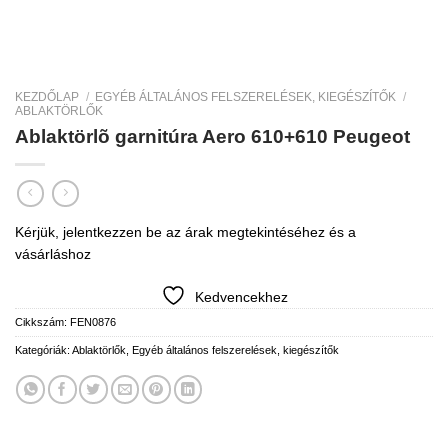
KEZDŐLAP
/
EGYÉB ÁLTALÁNOS FELSZERELÉSEK, KIEGÉSZÍTŐK
/
ABLAKTÖRLŐK
Ablaktörlõ garnitúra Aero 610+610 Peugeot
Kérjük, jelentkezzen be az árak megtekintéséhez és a
vásárláshoz
Kedvencekhez
Cikkszám:
FEN0876
Kategóriák:
Ablaktörlők
,
Egyéb általános felszerelések, kiegészítők