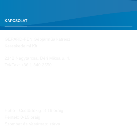
KAPCSOLAT
GEPÁRD-FEN Gépjárműalkatrész
Kereskedelmi Kft.
2142 Nagytarcsa, Déri Miksa u. 4.
Tel/Fax:
+36 1 340 2550
NYITVA TARTÁS
Hétfő - Csütörtökig: 8-16 óráig
Péntek: 8-15 óráig
Szombat és Vasárnap: zárva