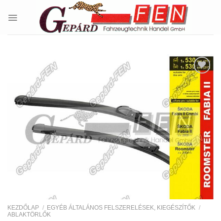
Skip
to
content
Kedvencekhez
KEZDŐLAP
/
EGYÉB ÁLTALÁNOS FELSZERELÉSEK, KIEGÉSZÍTŐK
/
ABLAKTÖRLŐK