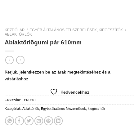
KEZDŐLAP
/
EGYÉB ÁLTALÁNOS FELSZERELÉSEK, KIEGÉSZÍTŐK
/
ABLAKTÖRLŐK
Ablaktörlõgumi pár 610mm
Kérjük, jelentkezzen be az árak megtekintéséhez és a
vásárláshoz
Kedvencekhez
Cikkszám:
FEN0601
Kategóriák:
Ablaktörlők
,
Egyéb általános felszerelések, kiegészítők