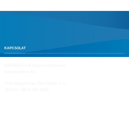
KAPCSOLAT
GEPÁRD-FEN Gépjárműalkatrész
Kereskedelmi Kft.
2142 Nagytarcsa, Déri Miksa u. 4.
Tel/Fax:
+36 1 340 2550
NYITVA TARTÁS