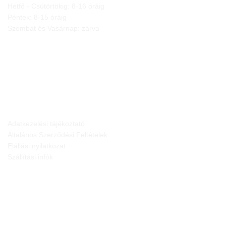
Hétfő - Csütörtökig: 8-16 óráig
Péntek: 8-15 óráig
Szombat és Vasárnap: zárva
JOGI NYILATKOZATOK
Adatkezelési tájékoztató
Általános Szerződési Feltételek
Elállási nyilatkozat
Szállítási infók