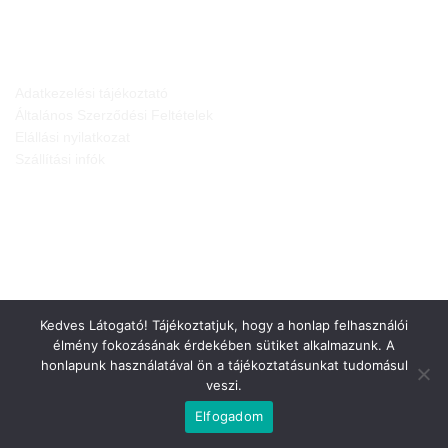
JOGI NYILATKOZATOK
Adatkezelési tájékoztató
Általános Szerződési Feltételek
Elállási nyilatkozat
Szállítási infók
Kedves Látogató! Tájékoztatjuk, hogy a honlap felhasználói
élmény fokozásának érdekében sütiket alkalmazunk. A
honlapunk használatával ön a tájékoztatásunkat tudomásul
veszi.
Weboldalt készítette:
Elfogadom
Minden jog fenntartva © 2026
Gepárd-FEN Kft.