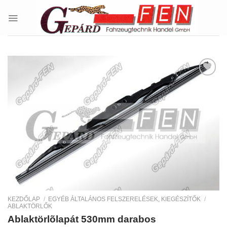
Skip
to
content
Kedvencekhez
KEZDŐLAP
/
EGYÉB ÁLTALÁNOS FELSZERELÉSEK, KIEGÉSZÍTŐK
/
ABLAKTÖRLŐK
Ablaktörlõlapát 530mm darabos