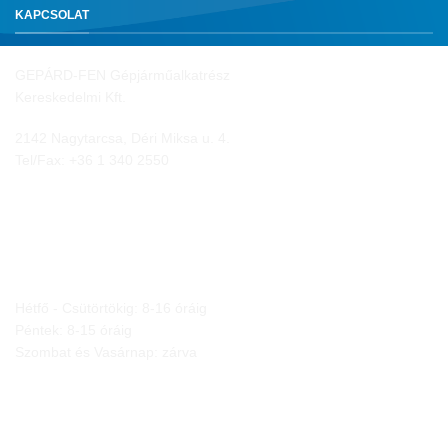
KAPCSOLAT
GEPÁRD-FEN Gépjárműalkatrész
Kereskedelmi Kft.
2142 Nagytarcsa, Déri Miksa u. 4.
Tel/Fax:
+36 1 340 2550
NYITVA TARTÁS
Hétfő - Csütörtökig: 8-16 óráig
Péntek: 8-15 óráig
Szombat és Vasárnap: zárva