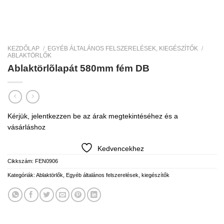
KEZDŐLAP
/
EGYÉB ÁLTALÁNOS FELSZERELÉSEK, KIEGÉSZÍTŐK
/
ABLAKTÖRLŐK
Ablaktörlõlapát 580mm fém DB
Kérjük, jelentkezzen be az árak megtekintéséhez és a
vásárláshoz
Kedvencekhez
Cikkszám:
FEN0906
Kategóriák:
Ablaktörlők
,
Egyéb általános felszerelések, kiegészítők