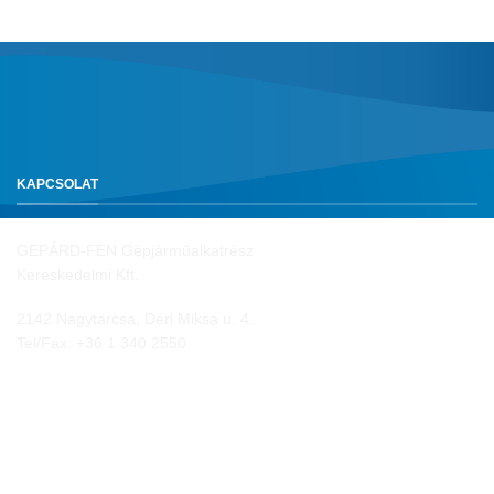
KAPCSOLAT
GEPÁRD-FEN Gépjárműalkatrész
Kereskedelmi Kft.
2142 Nagytarcsa, Déri Miksa u. 4.
Tel/Fax:
+36 1 340 2550
NYITVA TARTÁS