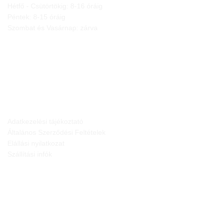
Hétfő - Csütörtökig: 8-16 óráig
Péntek: 8-15 óráig
Szombat és Vasárnap: zárva
JOGI NYILATKOZATOK
Adatkezelési tájékoztató
Általános Szerződési Feltételek
Elállási nyilatkozat
Szállítási infók