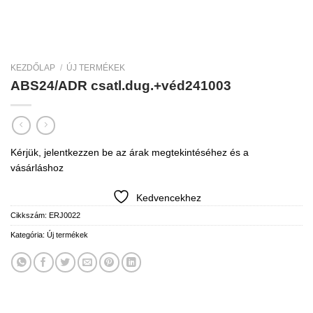
KEZDŐLAP
/
ÚJ TERMÉKEK
ABS24/ADR csatl.dug.+véd241003
Kérjük, jelentkezzen be az árak megtekintéséhez és a
vásárláshoz
Kedvencekhez
Cikkszám:
ERJ0022
Kategória:
Új termékek