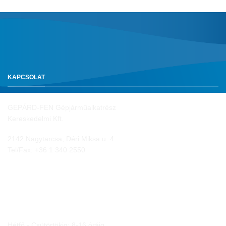
KAPCSOLAT
GEPÁRD-FEN Gépjárműalkatrész
Kereskedelmi Kft.
2142 Nagytarcsa, Déri Miksa u. 4.
Tel/Fax:
+36 1 340 2550
NYITVA TARTÁS
Hétfő - Csütörtökig: 8-16 óráig