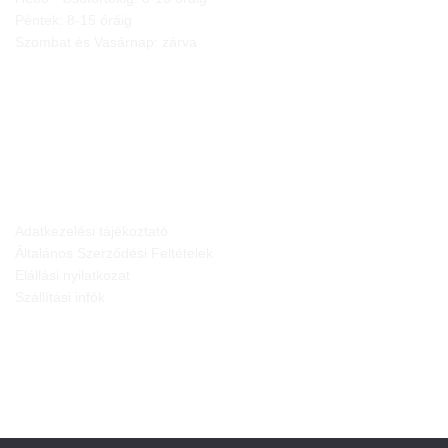
Péntek: 8-15 óráig
Szombat és Vasárnap: zárva
JOGI NYILATKOZATOK
Adatkezelési tájékoztató
Általános Szerződési Feltételek
Elállási nyilatkozat
Szállítási infók