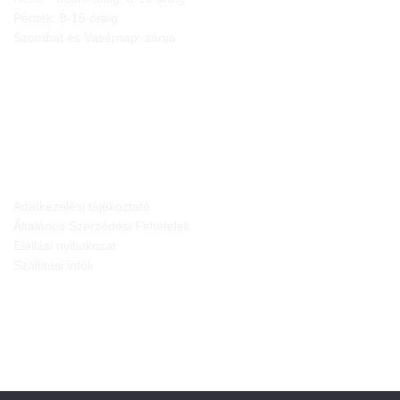
Péntek: 8-15 óráig
Szombat és Vasárnap: zárva
JOGI NYILATKOZATOK
Adatkezelési tájékoztató
Általános Szerződési Feltételek
Elállási nyilatkozat
Szállítási infók