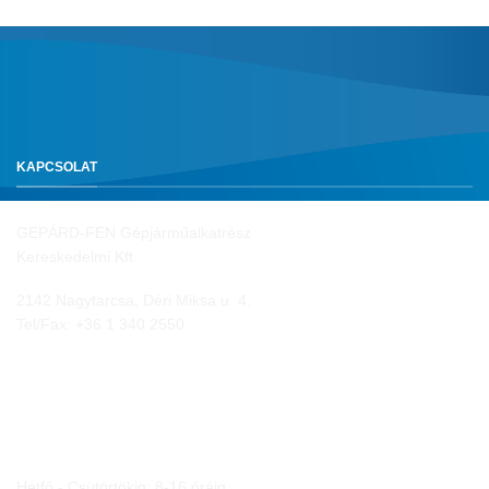
KAPCSOLAT
GEPÁRD-FEN Gépjárműalkatrész
Kereskedelmi Kft.
2142 Nagytarcsa, Déri Miksa u. 4.
Tel/Fax:
+36 1 340 2550
NYITVA TARTÁS
Hétfő - Csütörtökig: 8-16 óráig