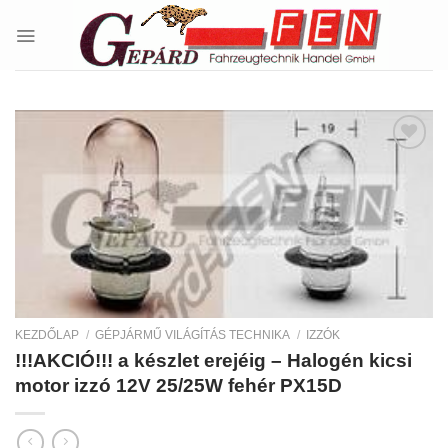
Skip
to
content
Kedvencekhez
KEZDŐLAP
/
GÉPJÁRMŰ VILÁGÍTÁS TECHNIKA
/
IZZÓK
!!!AKCIÓ!!! a készlet erejéig – Halogén kicsi
motor izzó 12V 25/25W fehér PX15D