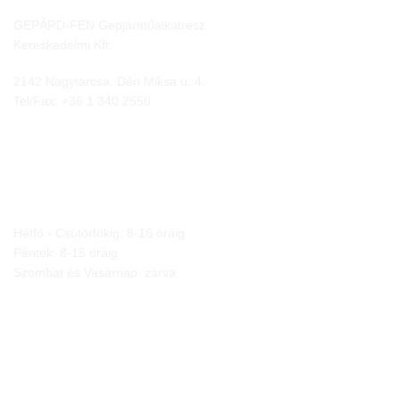
GEPÁRD-FEN Gépjárműalkatrész
Kereskedelmi Kft.
2142 Nagytarcsa, Déri Miksa u. 4.
Tel/Fax:
+36 1 340 2550
NYITVA TARTÁS
Hétfő - Csütörtökig: 8-16 óráig
Péntek: 8-15 óráig
Szombat és Vasárnap: zárva
JOGI NYILATKOZATOK