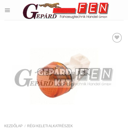
Skip
to
content
Kedvencekhez
KEZDŐLAP
/
RÉGI KELETI ALKATRÉSZEK