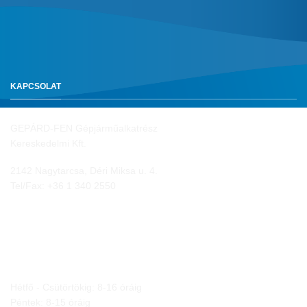
KAPCSOLAT
GEPÁRD-FEN Gépjárműalkatrész
Kereskedelmi Kft.
2142 Nagytarcsa, Déri Miksa u. 4.
Tel/Fax:
+36 1 340 2550
NYITVA TARTÁS
Hétfő - Csütörtökig: 8-16 óráig
Péntek: 8-15 óráig