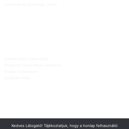
Szombat és Vasárnap: zárva
JOGI NYILATKOZATOK
Adatkezelési tájékoztató
Általános Szerződési Feltételek
Elállási nyilatkozat
Szállítási infók
Kedves Látogató! Tájékoztatjuk, hogy a honlap felhasználói