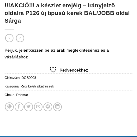
!!!AKCIÓ!!! a készlet erejéig – Irányjelzõ
oldalra P126 új tipusú kerek BAL/JOBB oldal
Sárga
Kérjük, jelentkezzen be az árak megtekintéséhez és a
vásárláshoz
Kedvencekhez
Cikkszám:
DOB0008
Kategória:
Régi keleti alkatrészek
Címke:
Dobmar