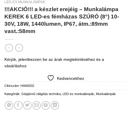
LED-ES MUNKALÁMPÁK
!!!AKCIÓ!!! a készlet erejéig – Munkalámpa
KEREK 6 LED-es fémházas SZÚRÓ (8°) 10-
30V, 18W, 1440lumen, IP67, átm.:89mm
vast.:58mm
Kérjük, jelentkezzen be az árak megtekintéséhez és a
vásárláshoz
Kedvencekhez
Cikkszám:
HAN0032
Kategóriák:
Gépjármű világítás technika
,
LED-es munkalámpák
,
Munkalámpák