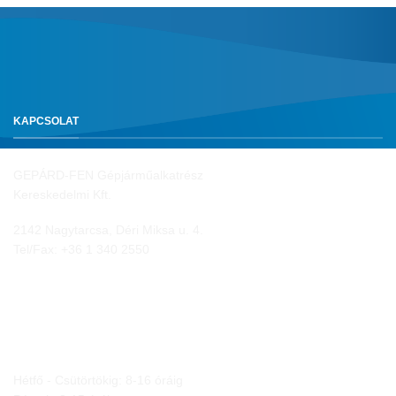
KAPCSOLAT
GEPÁRD-FEN Gépjárműalkatrész
Kereskedelmi Kft.
2142 Nagytarcsa, Déri Miksa u. 4.
Tel/Fax:
+36 1 340 2550
NYITVA TARTÁS
Hétfő - Csütörtökig: 8-16 óráig