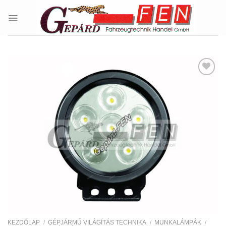
Skip
to
content
Kedvencekhez
KEZDŐLAP
/
GÉPJÁRMŰ VILÁGÍTÁS TECHNIKA
/
MUNKALÁMPÁK
/