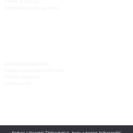
Péntek: 8-15 óráig
Szombat és Vasárnap: zárva
JOGI NYILATKOZATOK
Adatkezelési tájékoztató
Általános Szerződési Feltételek
Elállási nyilatkozat
Szállítási infók
Kedves Látogató! Tájékoztatjuk, hogy a honlap felhasználói