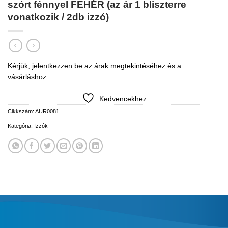
szórt fénnyel FEHÉR (az ár 1 bliszterre
vonatkozik / 2db izzó)
Kérjük, jelentkezzen be az árak megtekintéséhez és a
vásárláshoz
Kedvencekhez
Cikkszám:
AUR0081
Kategória:
Izzók