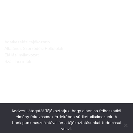
JOGI NYILATKOZATOK
Adatkezelési tájékoztató
Általános Szerződési Feltételek
Elállási nyilatkozat
Szállítási infók
Kedves Látogató! Tájékoztatjuk, hogy a honlap felhasználói
élmény fokozásának érdekében sütiket alkalmazunk. A
honlapunk használatával ön a tájékoztatásunkat tudomásul
veszi.
Weboldalt készítette: