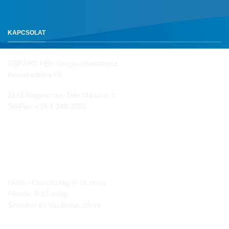
KAPCSOLAT
GEPÁRD-FEN Gépjárműalkatrész
Kereskedelmi Kft.
2142 Nagytarcsa, Déri Miksa u. 4.
Tel/Fax:
+36 1 340 2550
NYITVA TARTÁS
Hétfő - Csütörtökig: 8-16 óráig
Péntek: 8-15 óráig
Szombat és Vasárnap: zárva