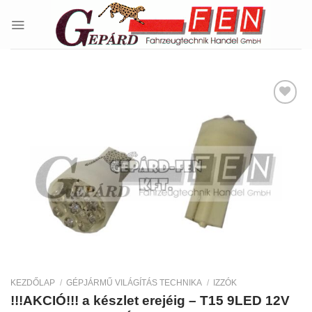
Skip
to
content
Kedvencekhez
KEZDŐLAP
/
GÉPJÁRMŰ VILÁGÍTÁS TECHNIKA
/
IZZÓK
!!!AKCIÓ!!! a készlet erejéig – T15 9LED 12V