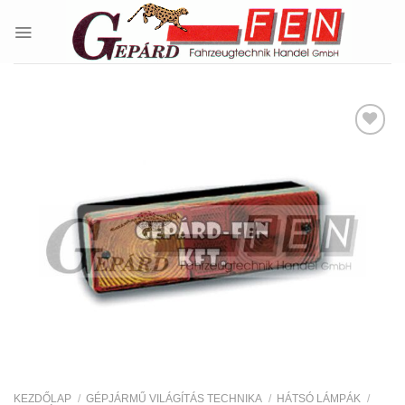
Skip
to
content
Kedvencekhez
KEZDŐLAP
/
GÉPJÁRMŰ VILÁGÍTÁS TECHNIKA
/
HÁTSÓ LÁMPÁK
/