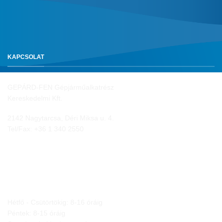
KAPCSOLAT
GEPÁRD-FEN Gépjárműalkatrész
Kereskedelmi Kft.
2142 Nagytarcsa, Déri Miksa u. 4.
Tel/Fax:
+36 1 340 2550
NYITVA TARTÁS
Hétfő - Csütörtökig: 8-16 óráig
Péntek: 8-15 óráig