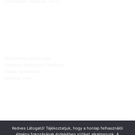
Szombat és Vasárnap: zárva
JOGI NYILATKOZATOK
Adatkezelési tájékoztató
Általános Szerződési Feltételek
Elállási nyilatkozat
Szállítási infók
Kedves Látogató! Tájékoztatjuk, hogy a honlap felhasználói
élmény fokozásának érdekében sütiket alkalmazunk. A